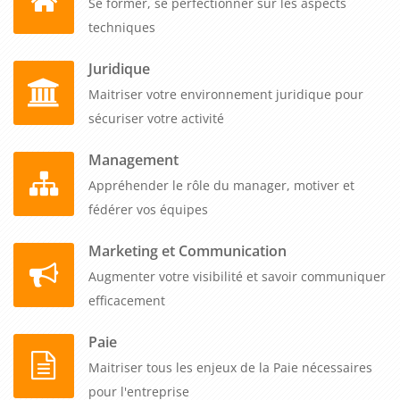
Se former, se perfectionner sur les aspects
pour instaurer durablement une culture de prévention et de
techniques
conformité réglementaire dans vos opérations de
construction.
Juridique
Maitriser votre environnement juridique pour
sécuriser votre activité
Management
Appréhender le rôle du manager, motiver et
fédérer vos équipes
Marketing et Communication
Augmenter votre visibilité et savoir communiquer
efficacement
Paie
Maitriser tous les enjeux de la Paie nécessaires
pour l'entreprise