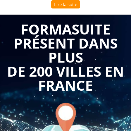
Lire la suite
vigilance constante et une maîtrise rigoureuse des obligations
légales. La
formation la sécurité sur les chantiers :
conformité réglementaire et prévention des risques
permet
FORMASUITE
aux professionnels du BTP d'acquérir les compétences
PRÉSENT DANS
essentielles pour piloter efficacement la sécurité des
opérations, protéger les intervenants et garantir la conformité
PLUS
réglementaire des chantiers. Cette expertise répond aux
exigences croissantes en matière de prévention et sécurise
DE 200 VILLES EN
juridiquement les maîtres d'ouvrage, maîtres d'œuvre et
entreprises exécutantes.
FRANCE
Se former à la sécurité sur les chantiers commence par
maîtriser la réglementation applicable aux travaux de
construction et de génie civil. Les participants explorent le
Code du travail, les obligations du maître d'ouvrage et des
entrepreneurs, les règles de coordination SPS (Sécurité et
Protection de la Santé), le Plan Général de Coordination (PGC)