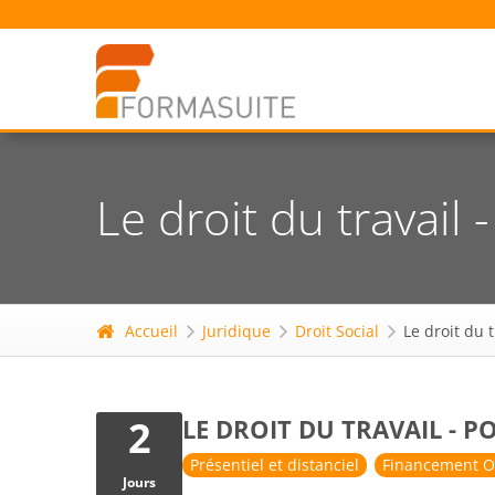
Le droit du travail
Accueil
Juridique
Droit Social
Le droit du 
2
LE DROIT DU TRAVAIL - 
Présentiel et distanciel
Financement O
Jours