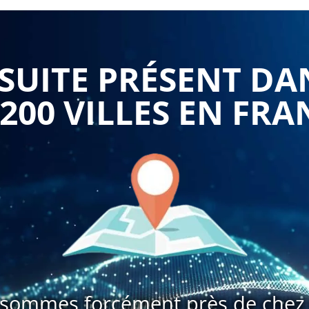
 collectif du travail, telles que la négociation collective,
fférents modes de résolution des conflits sociaux.
UITE PRÉSENT DA
pprofondir les connaissances sur les règles spécifiques du
 200 VILLES EN FRA
ture conventionnelle, ou encore de gestion des contentieux
travail permettra aux participants de maîtriser les aspects
hender les enjeux juridiques liés aux relations de travail.
é et éviter les risques juridiques liés à une méconnaissance
sommes forcément près de chez 