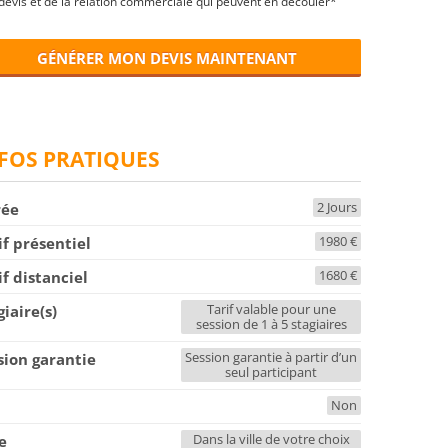
devis et de la relation commerciale qui peuvent en découler*
GÉNÉRER MON DEVIS MAINTENANT
FOS PRATIQUES
2 Jours
rée
1980 €
if présentiel
1680 €
if distanciel
Tarif valable pour une
giaire(s)
session de 1 à 5 stagiaires
Session garantie à partir d’un
sion garantie
seul participant
Non
F
Dans la ville de votre choix
le