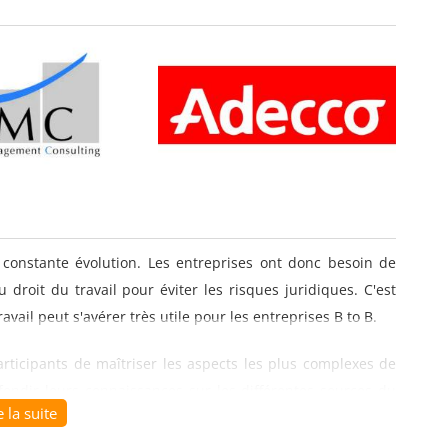
 constante évolution. Les entreprises ont donc besoin de
u droit du travail pour éviter les risques juridiques. C'est
vail peut s'avérer très utile pour les entreprises B to B.
articipants de maîtriser les aspects les plus complexes de
ofondir leurs connaissances sur les différentes sources du
e la suite
atière de durée du travail, de rémunération, de sécurité et
 en matière de représentation du personnel.