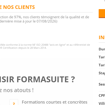
DE NOS CLIENTS
action de 97%, nos clients témoignent de la qualité et de
 (dernière mise à jour le 07/08/2026)
IN
rtifiée conforme à la norme NF ISO 20488 "avis en ligne" et au référentiel de
R Certification depuis le 28 Mars 2014.
Du
Tar
Tar
Sta
SIR FORMASUITE ?
Ses
 nos atouts !
CP
Formations courtes et concrètes
Vil
2