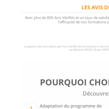
LES AVIS 
Avec plus de 800 Avis Vérifiés et un taux de satisf
l'efficacité de nos formations
La gestion des avis clients par Avis Vérifiés de Formasuite.fr est ce
certification NF522 V2 par AFNO
POURQUOI CHOI
Découvrez
Adaptation du programme de
1