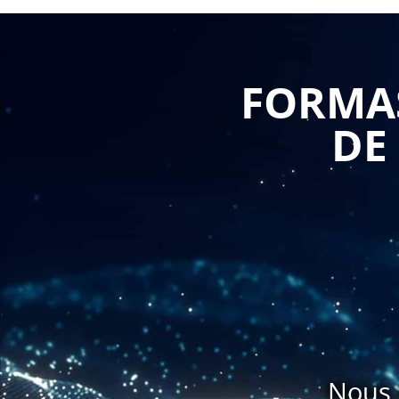
La formation abordera également les questions de droit
les conventions et accords collectifs, ainsi que les di
FORMAS
De plus, la formation pourra également permettre d'a
DE
droit du travail en matière de licenciement, de rup
prud'homaux.
En somme, une formation approfondie sur le droit du 
les plus complexes de cette matière et de mieux appré
Les entreprises pourront ainsi sécuriser leur activit
des règles du droit du travail.
Nous 