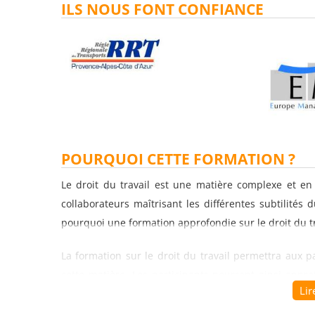
ILS NOUS FONT CONFIANCE
POURQUOI CETTE FORMATION ?
Le droit du travail est une matière complexe et en
collaborateurs maîtrisant les différentes subtilités d
pourquoi une formation approfondie sur le droit du tra
La formation sur le droit du travail permettra aux p
cette matière. Les participants pourront ainsi appr
Lir
droit du travail, les obligations de l'employeur en m
de santé au travail, ou encore les règles applicables