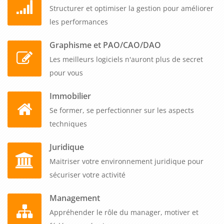
démarre dès un participant, et notre tarif unique couvre
Structurer et optimiser la gestion pour améliorer
jusqu'à cinq collaborateurs pour un même prix tout inclus.
les performances
Vous organisez ce programme quand vous le souhaitez, selon
Graphisme et PAO/CAO/DAO
votre calendrier opérationnel, permettant à vos managers de
Les meilleurs logiciels n'auront plus de secret
développer une palette complète de compétences qui leur
pour vous
permettent de piloter leurs équipes avec efficacité, de
maîtriser leur temps sans se laisser déborder et de gérer la
Immobilier
pression professionnelle pour maintenir performance et
Se former, se perfectionner sur les aspects
sérénité sur le long terme.
techniques
Juridique
Maitriser votre environnement juridique pour
sécuriser votre activité
Management
Appréhender le rôle du manager, motiver et