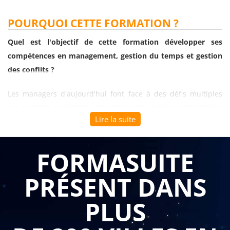
POURQUOI CETTE FORMATION ?
Quel est l'objectif de cette formation développer ses
compétences en management, gestion du temps et gestion
des conflits ?
Les managers d'aujourd'hui font face à des défis multiples
qui exigent une maîtrise simultanée de plusieurs dimensions
Lire la suite
: piloter une équipe avec efficacité, gérer une charge de
travail croissante sans perdre de vue l'essentiel, et maintenir
son équilibre personnel malgré la pression. Ces compétences
FORMASUITE
ne s'improvisent pas et nécessitent des outils concrets et des
PRÉSENT DANS
méthodes éprouvées. Se former de manière globale à ces
trois piliers du management permet de développer une
PLUS
posture professionnelle cohérente qui conjugue performance
collective et bien-être individuel.