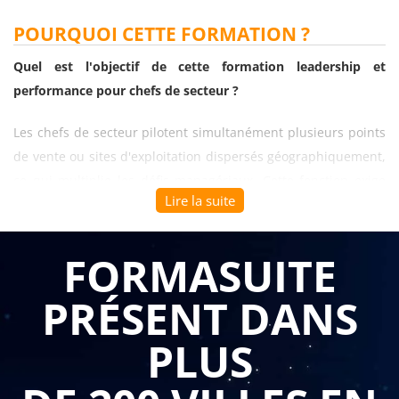
POURQUOI CETTE FORMATION ?
Quel est l'objectif de cette formation leadership et
performance pour chefs de secteur ?
Les chefs de secteur pilotent simultanément plusieurs points
de vente ou sites d'exploitation dispersés géographiquement,
ce qui multiplie les défis managériaux. Cette fonction exige
Lire la suite
une capacité à fédérer des équipes à distance, à harmoniser
les pratiques tout en respectant les spécificités locales, et à
maintenir un niveau de performance homogène sur
FORMASUITE
l'ensemble du périmètre. La
formation leadership et
PRÉSENT DANS
performance pour chefs de secteur
renforce les
compétences stratégiques et relationnelles indispensables
PLUS
pour transformer cette complexité territoriale en avantage
compétitif.