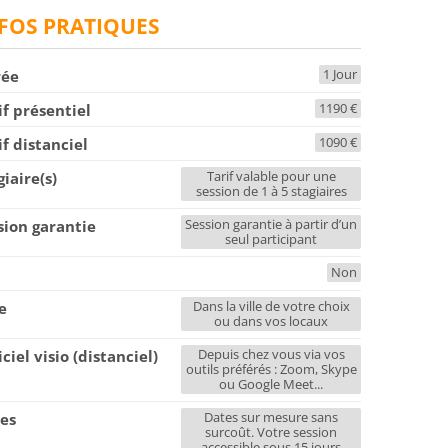
FOS PRATIQUES
1 Jour
rée
1190 €
if présentiel
1090 €
if distanciel
Tarif valable pour une
giaire(s)
session de 1 à 5 stagiaires
Session garantie à partir d’un
sion garantie
seul participant
Non
F
Dans la ville de votre choix
le
ou dans vos locaux
Depuis chez vous via vos
iciel visio (distanciel)
outils préférés : Zoom, Skype
ou Google Meet...
Dates sur mesure sans
es
surcoût. Votre session
accessible sous 15 jours