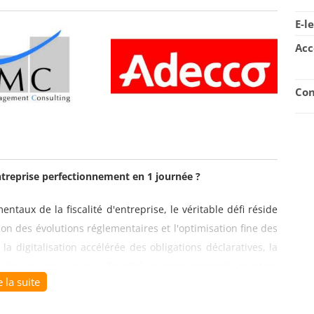
E-l
Acc
Con
'entreprise perfectionnement en 1 journée ?
ntaux de la fiscalité d'entreprise, le véritable défi réside
on des évolutions réglementaires et l'optimisation fine des
 la digitalisation accélérée des obligations déclaratives, la
e de nouveaux enjeux (fiscalité environnementale, taxation
e la suite
une actualisation régulière et un approfondissement des
if permet de faire le point sur les dernières évolutions