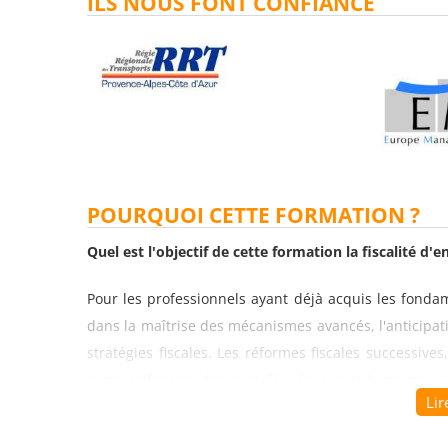
ILS NOUS FONT CONFIANCE
POURQUOI CETTE FORMATION ?
Quel est l'objectif de cette formation la fiscalité d
Pour les professionnels ayant déjà acquis les fondame
dans la maîtrise des mécanismes avancés, l'anticipati
stratégies fiscales. Les réformes fiscales successives,
complexification des contrôles fiscaux et l'émergenc
Lir
du numérique, conformité internationale) exigent 
compétences. Une journée de perfectionnement intens