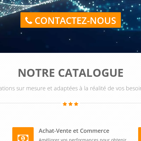
oncrètes aux cas complexes qui se présentent régulièrement
CONTACTEZ-NOUS
isation et de sécurisation fiscale constitue le cœur
reprise perfectionnement en 1 journée
. Vous apprenez à
ées aux opérations de restructuration (fusions, scissions,
a fiscalité des opérations internationales (prix de transfert,
ues à la source), à gérer les situations de transformation
NOTRE CATALOGUE
t de régime d'imposition, passage en société, transmission
rt et d'imputation des déficits dans les configurations
tions sur mesure et adaptées à la réalité de vos besoi
caux avancés pour financer l'innovation et la croissance
 préfinancement, stratégies de groupe). Cette approche
analyser les risques fiscaux dans les montages complexes,
les pour résister aux contrôles, comment utiliser les
tions stratégiques, et comment gérer les contentieux fiscaux
Achat-Vente et Commerce
tionnel. Vous étudiez des cas pratiques avancés, des
ion des textes, et des exemples de redressements fiscaux
Améliorer vos performances pour obtenir