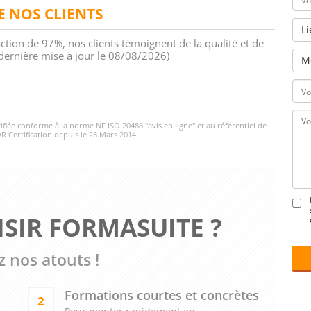
DE NOS CLIENTS
L
action de 97%, nos clients témoignent de la qualité et de
 (dernière mise à jour le 08/08/2026)
M
rtifiée conforme à la norme NF ISO 20488 "avis en ligne" et au référentiel de
R Certification depuis le 28 Mars 2014.
SIR FORMASUITE ?
 nos atouts !
Formations courtes et concrètes
2