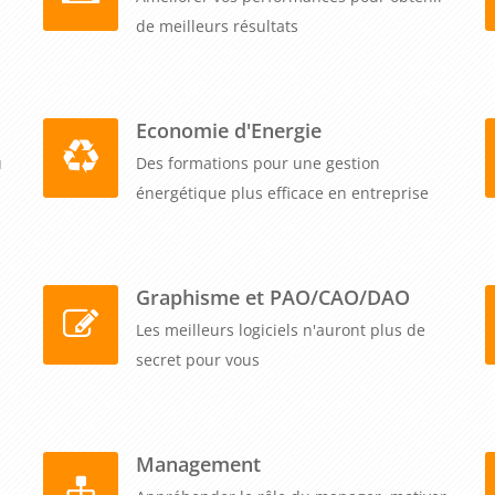
ument.
de meilleurs résultats
journée intensive vous donne la capacité d'élever votre
ns fiscales les plus délicates. Cette session aborde les
Economie d'Energie
ce fiscale (déclaration pays par pays, DAC6, registre des
u
Des formations pour une gestion
), les évolutions de la doctrine administrative et leur impact
énergétique plus efficace en entreprise
BOFIP, positions de la DGFIP), les stratégies de gestion des
lité, ESFP, flagrance fiscale, droit de visite et de saisie),
lité d'entreprise (taxation du numérique, fiscalité
on minimale). Formasuite organise ces sessions partout en
Graphisme et PAO/CAO/DAO
nciel, avec une pédagogie dynamique alternant apports
Les meilleurs logiciels n'auront plus de
hanges entre participants pour partager les expériences et
secret pour vous
 le maintien du programme dès un participant, avec un tarif
 Cette formule permet de former simultanément plusieurs
onsable consolidation, contrôleur de gestion groupe, juriste
Management
renforcer collectivement votre expertise.