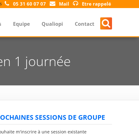
s
05 31 60 07 07
Mail
Etre rappelé
s
Equipe
Qualiopi
Contact
 en 1 journée
OCHAINES SESSIONS DE GROUPE
ouhaite m'inscrire à une session existante