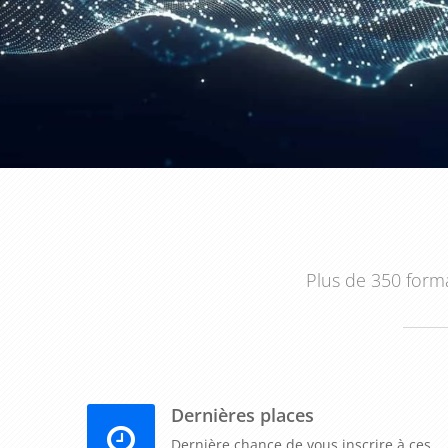
zones grises de la réglementation et de solutions c
dans votre gestion fiscale.
L'apprentissage des techniques avancées d'optim
opérationnel de cette
formation la fiscalité d'ent
élaborer des stratégies fiscales sophistiquées adapt
apports partiels d'actifs, liquidations), à optimiser l
conventions fiscales, établissements stables, reten
juridique et leurs conséquences fiscales (changemen
d'entreprise), à maîtriser les mécanismes de repo
Plus de 350 forma
complexes, ainsi qu'à exploiter les dispositifs fis
(combinaison de crédits d'impôt, optimisation du
concrète et certifiée Qualiopi vous montre comment 
comment documenter les positions fiscales sensib
procédures de rescrit fiscal pour sécuriser les opéra
Dernières places
de la réclamation préalable au recours juridic
jurisprudences récentes qui modifient l'interprétat
Dernière chance de vous inscrire à ces