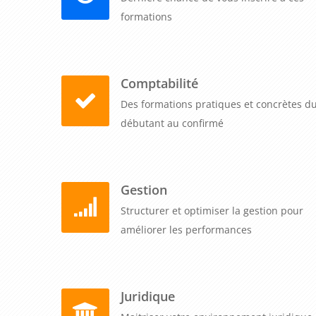
significatifs pour identifier les erreurs à éviter absol
formations
Se perfectionner en fiscalité d'entreprise en une 
expertise au niveau requis pour gérer les situatio
Comptabilité
nouvelles obligations déclaratives et de transparen
Des formations pratiques et concrètes d
bénéficiaires effectifs, lutte contre la fraude fiscale
débutant au confirmé
sur vos pratiques (rescrits publiés, commentaires du 
contrôles fiscaux approfondis (vérification de comptabi
ainsi que les tendances émergentes de la fisca
environnementale, pilier 2 de l'OCDE sur l'impositi
Gestion
France, dans vos locaux, nos salles ou en dista
Structurer et optimiser la gestion pour
théoriques actualisés, études de cas complexes et éc
améliorer les performances
les solutions. Notre garantie premier inscrit assure
unique pour un à cinq collaborateurs, tout inclus.
experts de votre organisation (directeur fiscal, resp
Juridique
fiscaliste) pour harmoniser vos pratiques avancées et 