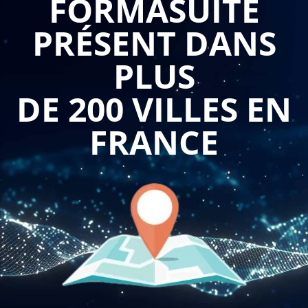
FORMASUITE
une disponibilité immédiate, le suivi administratif des
PRÉSENT DANS
dossiers personnel, la préparation des entretiens annuels, la
mise en œuvre des projets de formation et la participation
PLUS
aux réunions stratégiques. Cette surcharge d'activités,
amplifiée par les interruptions fréquentes et les demandes
DE 200 VILLES EN
imprévisibles des collaborateurs et managers, génère un
stress chronique et une sensation permanente de
FRANCE
débordement qui affecte la qualité du travail, l'efficacité
professionnelle et l'équilibre personnel des acteurs RH.
La
formation optimiser sa gestion du temps
permet
d'identifier son rapport au temps et ses comportements, en
explorant les mécanismes psychologiques de la
procrastination, les habitudes contre-productives spécifiques
aux métiers RH, les croyances limitantes liées à la
disponibilité permanente et les schémas comportementaux
qui génèrent une perte d'efficacité. Cette formation