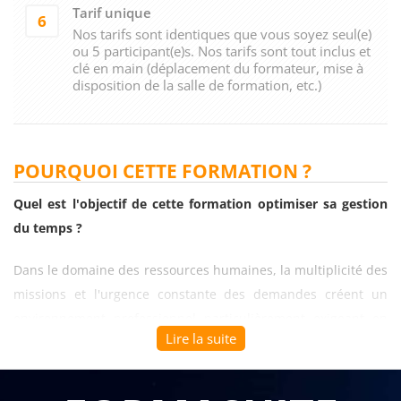
Tarif unique
6
Nos tarifs sont identiques que vous soyez seul(e)
ou 5 participant(e)s. Nos tarifs sont tout inclus et
clé en main (déplacement du formateur, mise à
disposition de la salle de formation, etc.)
POURQUOI CETTE FORMATION ?
Quel est l'objectif de cette formation optimiser sa gestion
du temps ?
Dans le domaine des ressources humaines, la multiplicité des
missions et l'urgence constante des demandes créent un
environnement professionnel particulièrement exigeant en
Lire la suite
termes de gestion du temps. Les professionnels RH jonglent
quotidiennement entre le recrutement urgent de profils
critiques, la gestion des conflits interpersonnels nécessitant