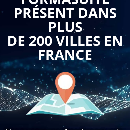
professionnels d'acquérir les compétences de base
PRÉSENT DANS
nécessaires pour utiliser efficacement ce logiciel. Cette
formation offre de nombreux avantages et les entreprises ont
PLUS
tout intérêt à la proposer à leur personnel.
DE 200 VILLES EN
La formation sur les fondamentaux du logiciel 3ds Max
permet aux professionnels de se familiariser avec l'interface
FRANCE
et les fonctionnalités essentielles de ce logiciel de
modélisation et de rendu 3D. Les participants apprennent à
naviguer dans l'interface utilisateur, à utiliser les différents
outils et à comprendre les principes de base de la
modélisation et de l'animation 3D.
Plus précisément, la formation permet d'apprendre les bases
de la modélisation 3D dans 3ds Max. Les professionnels
découvrent comment créer des objets en utilisant des
primitives géométriques, des splines, des modificateurs et