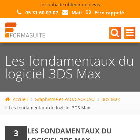
Je souhaite obtenir un devis
05 31 60 07 07
Mail
Etre rappelé
Les fondamentaux du
logiciel 3DS Max
Accueil
Graphisme et PAO/CAO/DAO
3DS Max
Les fondamentaux du logiciel 3DS Max
LES FONDAMENTAUX DU
3