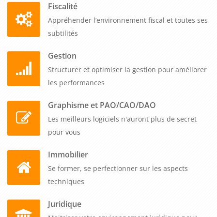
Fiscalité
professionnels travaillant dans les domaines de la conception
3D. Elle permet d'acquérir les compétences de base
Appréhender l’environnement fiscal et toutes ses
nécessaires pour utiliser efficacement 3ds Max, pour créer
subtilités
des modèles 3D, des animations et des rendus de haute
Gestion
qualité. Les entreprises ont tout intérêt à proposer cette
Structurer et optimiser la gestion pour améliorer
formation à leur personnel pour améliorer leur expertise en
les performances
conception 3D, renforcer leur compétitivité et répondre aux
exigences du marché de la création visuelle.
Graphisme et PAO/CAO/DAO
Les meilleurs logiciels n'auront plus de secret
pour vous
Immobilier
Se former, se perfectionner sur les aspects
techniques
Juridique