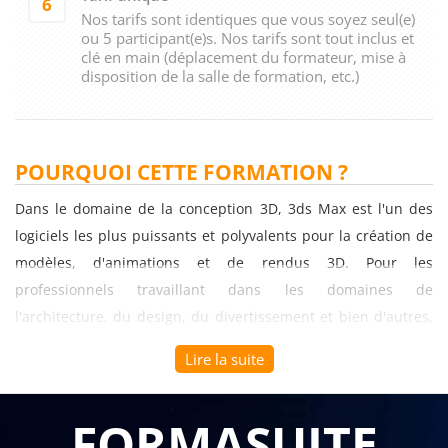
6
Nos tarifs sont identiques que vous soyez seul(e)
ou 5 participant(e)s. Nos tarifs sont tout inclus et
clé en main (déplacement du formateur, mise à
disposition de la salle de formation, etc.)
POURQUOI CETTE FORMATION ?
Dans le domaine de la conception 3D, 3ds Max est l'un des
logiciels les plus puissants et polyvalents pour la création de
modèles, d'animations et de rendus 3D. Pour les
professionnels travaillant dans les domaines de
l'architecture, du design, du divertissement et bien d'autres,
la maîtrise des fondamentaux de 3ds Max est essentielle pour
Lire la suite
réaliser des projets de qualité et répondre aux besoins de
leurs clients. La formation sur les fondamentaux du logiciel
FORMASUITE
3ds Max est spécialement conçue pour permettre aux