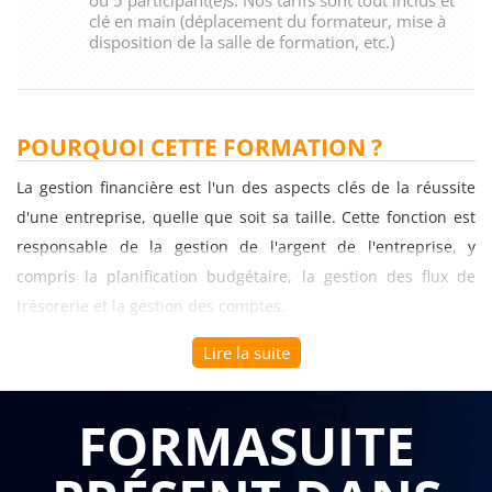
clé en main (déplacement du formateur, mise à
disposition de la salle de formation, etc.)
POURQUOI CETTE FORMATION ?
La gestion financière est l'un des aspects clés de la réussite
d'une entreprise, quelle que soit sa taille. Cette fonction est
responsable de la gestion de l'argent de l'entreprise, y
compris la planification budgétaire, la gestion des flux de
trésorerie et la gestion des comptes.
Lire la suite
Si vous êtes un chef d'entreprise ou un cadre supérieur
responsable de la gestion financière de votre entreprise, il est
essentiel de posséder les compétences nécessaires pour
FORMASUITE
assumer cette responsabilité. C'est là que la formation en
gestion financière devient essentielle.