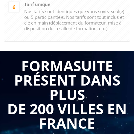
Tarif unique
6
Nos tarifs sont identiques que vous soyez seul(e)
ou 5 participant(e)s. Nos tarifs sont tout inclus et
clé en main (déplacement du formateur, mise à
disposition de la salle de formation, etc.)
FORMASUITE
PRÉSENT DANS
PLUS
DE 200 VILLES EN
FRANCE