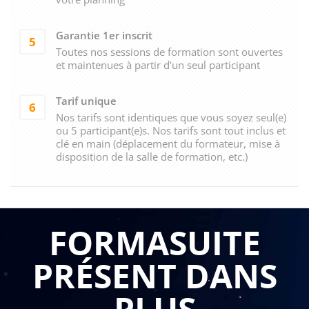
Garantie 1er inscrit
5
Toutes nos sessions de formation sont ouvertes
et maintenues à partir d’un seul participant
Tarif unique
6
Nos tarifs sont identiques que vous soyez seul(e)
ou 5 participant(e)s. Nos tarifs sont tout inclus et
clé en main (déplacement du formateur, mise à
disposition de la salle de formation, etc.)
FORMASUITE
PRÉSENT DANS
PLUS