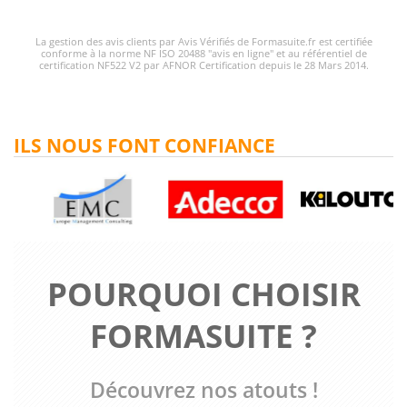
La gestion des avis clients par Avis Vérifiés de Formasuite.fr est certifiée
conforme à la norme NF ISO 20488 "avis en ligne" et au référentiel de
certification NF522 V2 par AFNOR Certification depuis le 28 Mars 2014.
ILS NOUS FONT CONFIANCE
POURQUOI CHOISIR
FORMASUITE ?
Découvrez nos atouts !