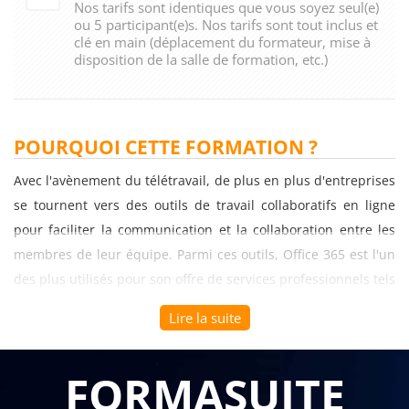
Nos tarifs sont identiques que vous soyez seul(e)
ou 5 participant(e)s. Nos tarifs sont tout inclus et
clé en main (déplacement du formateur, mise à
disposition de la salle de formation, etc.)
POURQUOI CETTE FORMATION ?
Avec l'avènement du télétravail, de plus en plus d'entreprises
se tournent vers des outils de travail collaboratifs en ligne
pour faciliter la communication et la collaboration entre les
membres de leur équipe. Parmi ces outils, Office 365 est l'un
des plus utilisés pour son offre de services professionnels tels
que la messagerie électronique, la gestion de projets et le
Lire la suite
stockage de fichiers.
Cependant, beaucoup de personnes qui travaillent avec
FORMASUITE
Office 365 ne connaissent pas toutes les fonctionnalités et