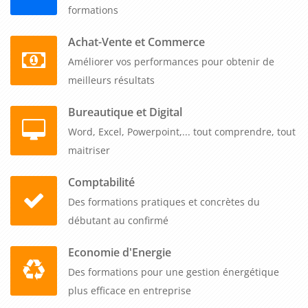
B to B apprennent à utiliser les plateformes en ligne, les
formations
médias sociaux et les outils de gestion des relations
publiques pour diffuser leurs dossiers de presse de manière
Achat-Vente et Commerce
efficace. Ils comprennent l'importance de la stratégie de
Améliorer vos performances pour obtenir de
diffusion et de suivi des résultats pour évaluer l'impact de
meilleurs résultats
leurs efforts de communication.
Bureautique et Digital
En conclusion, une formation sur l'élaboration de dossiers de
Word, Excel, Powerpoint,... tout comprendre, tout
presse performants est un investissement précieux pour les
maitriser
professionnels B to B. Elle leur permet de maîtriser les
Comptabilité
principes fondamentaux de la communication avec les
Des formations pratiques et concrètes du
médias, d'améliorer leurs compétences rédactionnelles, de
débutant au confirmé
développer leur réseau de contacts avec les médias et de
maîtriser les outils de diffusion des dossiers de presse. Grâce
Economie d'Energie
à cette formation, ils peuvent accroître la visibilité de leur
Des formations pour une gestion énergétique
entreprise, renforcer leur crédibilité et générer une
plus efficace en entreprise
couverture médiatique positive.