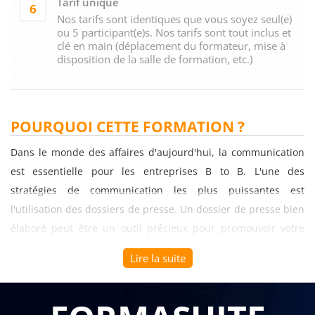
Tarif unique
6
Nos tarifs sont identiques que vous soyez seul(e)
ou 5 participant(e)s. Nos tarifs sont tout inclus et
clé en main (déplacement du formateur, mise à
disposition de la salle de formation, etc.)
POURQUOI CETTE FORMATION ?
Dans le monde des affaires d'aujourd'hui, la communication
est essentielle pour les entreprises B to B. L'une des
stratégies de communication les plus puissantes est
l'utilisation des dossiers de presse. Un dossier de presse bien
élaboré peut être un outil précieux pour promouvoir votre
entreprise, vos produits ou vos services auprès des médias.
Lire la suite
C'est dans cette optique qu'une formation spécialisée sur le
thème "Élaborer des dossiers de presse performants" offre de
nombreux avantages pour les professionnels B to B.