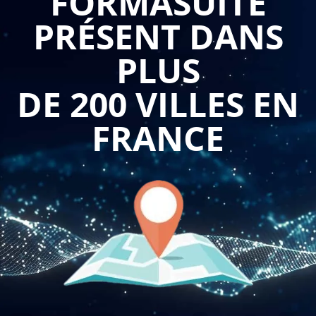
FORMASUITE
PRÉSENT DANS
Premièrement, une formation sur l'élaboration de dossiers de
presse performants permet aux professionnels B to B de
PLUS
comprendre les principes fondamentaux de la
communication avec les médias. Ils apprennent à cibler les
DE 200 VILLES EN
médias appropriés pour leur entreprise, à identifier les
angles d'histoire pertinents et à rédiger des communiqués de
FRANCE
presse percutants. En développant ces compétences, ils
peuvent générer une couverture médiatique positive et
renforcer la notoriété de leur entreprise auprès du public et
des parties prenantes.
Deuxièmement, cette formation permet aux professionnels de
maîtriser les techniques de rédaction journalistique. Ils
apprennent à captiver l'attention des journalistes, à
structurer leur message de manière claire et concise, et à
utiliser des éléments visuels tels que des images et des