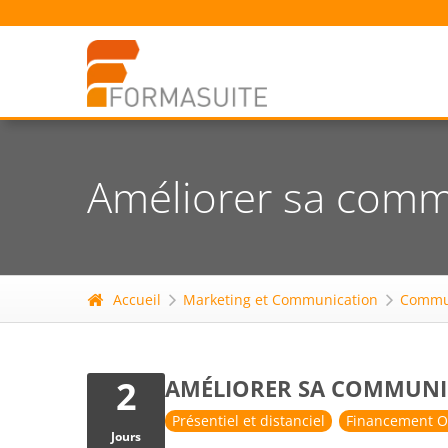
Améliorer sa comm
Accueil
Marketing et Communication
Commu
2
AMÉLIORER SA COMMUNI
Présentiel et distanciel
Financement O
Jours