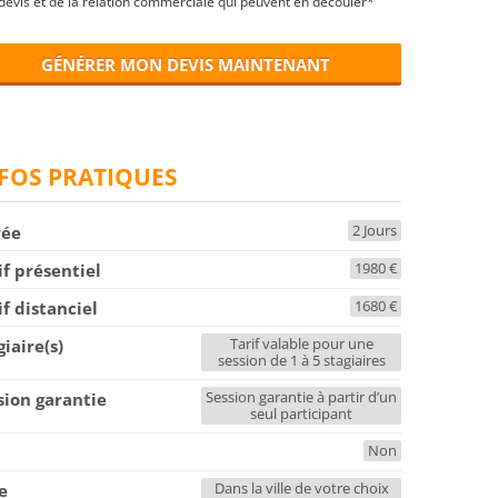
devis et de la relation commerciale qui peuvent en découler*
GÉNÉRER MON DEVIS MAINTENANT
FOS PRATIQUES
2 Jours
rée
1980 €
if présentiel
1680 €
if distanciel
Tarif valable pour une
giaire(s)
session de 1 à 5 stagiaires
Session garantie à partir d’un
sion garantie
seul participant
Non
F
Dans la ville de votre choix
le