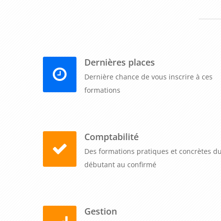
en intelligence émotionnelle, en présentation et en 
communication au sein de votre entreprise, renfo
commerciaux, et favorisez une culture de collaboratio
votre entreprise de prospérer dans un environnemen
Dernières places
une communication exceptionnelle.
Dernière chance de vous inscrire à ces
formations
Comptabilité
Des formations pratiques et concrètes d
débutant au confirmé
Gestion