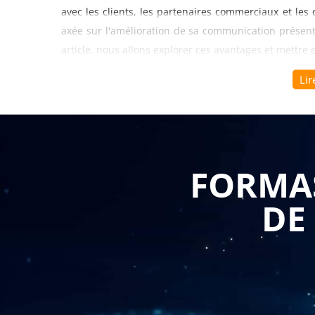
avec les clients, les partenaires commerciaux et les
axée sur l'amélioration de sa communication présen
article, nous allons explorer ces avantages et mettre
Renforcement des compétences en communicati
Lir
plus courante de communication dans le monde 
communication permettra à vos collaborateur
claire, en écoute active et en articulation des i
un langage adapté à leur public, à éviter les 
convaincante. En renforçant leurs compétence
mesure de communiquer efficacement avec leurs
de résoudre les problèmes de manière efficace
FORMAS
Développement des compétences en communicat
essentiel dans le monde des affaires, que ce so
DE
de documents officiels. Une formation sur l'a
collaborateurs de développer des compétences e
correction grammaticale et en utilisation de la
d'écriture en fonction du public cible, à trans
l'engagement de leurs lecteurs. En améliorant
collaborateurs pourront communiquer de manièr
crédibilité de votre entreprise.
Gestion des conflits et des situations difficile
conflits et des situations difficiles au sein de 