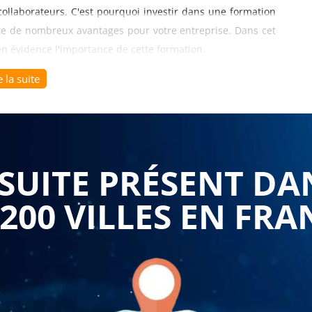
 collaborateurs. C'est pourquoi investir dans une formation
te de nombreux avantages pour votre entreprise. Dans cet
 en évidence l'importance de cette formation.
on verbale La communication verbale est la forme la
e la suite
des affaires. Une formation sur l'amélioration de la
s de développer des compétences en expression orale
dées. Ils apprendront à structurer leurs discours, à utiliser
malentendus et à transmettre leurs messages de manière
s en communication verbale, vos collaborateurs seront en
 interlocuteurs, de construire des relations solides et
.
UITE PRÉSENT DA
ion écrite La communication écrite joue un rôle
it par le biais d'e-mails, de rapports, de présentations ou
 200 VILLES EN FRA
mélioration de la communication permettra à vos
n rédaction claire, en structuration des idées, en
 bonne tonalité. Ils apprendront à adapter leur style
mettre des informations de manière concise et à susciter
 leurs compétences en communication écrite, vos
e plus efficace, éviter les malentendus et renforcer la
s La communication joue un rôle crucial dans la gestion des
votre entreprise. Une formation sur l'amélioration de la