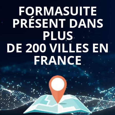
FORMASUITE
La formation "Maîtriser le management de projet" est conçue
PRÉSENT DANS
pour aider les professionnels à acquérir les compétences
nécessaires pour gérer efficacement un projet de bout en
PLUS
bout. Cette formation couvre un large éventail de sujets,
allant de la planification et de l'organisation du projet à la
DE 200 VILLES EN
gestion des risques, de la qualité et des parties prenantes.
FRANCE
Les avantages de cette formation pour les entreprises sont
nombreux. Tout d'abord, elle permet de garantir que les
projets sont gérés de manière professionnelle et structurée,
ce qui réduit les risques d'échec du projet et les coûts
associés. Ensuite, les compétences acquises par les employés
lors de la formation peuvent être utilisées dans différents
projets, ce qui améliore la productivité et la qualité du travail.
La formation "Maîtriser le management de projet" peut