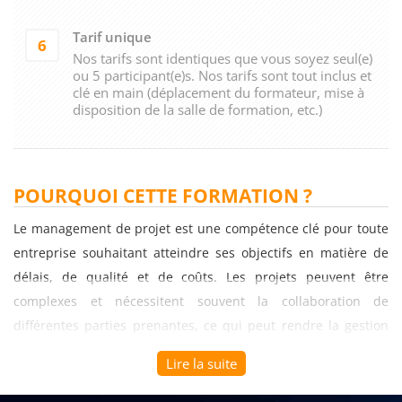
Tarif unique
6
Nos tarifs sont identiques que vous soyez seul(e)
ou 5 participant(e)s. Nos tarifs sont tout inclus et
clé en main (déplacement du formateur, mise à
disposition de la salle de formation, etc.)
POURQUOI CETTE FORMATION ?
Le management de projet est une compétence clé pour toute
entreprise souhaitant atteindre ses objectifs en matière de
délais, de qualité et de coûts. Les projets peuvent être
complexes et nécessitent souvent la collaboration de
différentes parties prenantes, ce qui peut rendre la gestion
du projet difficile. C'est pourquoi il est important de disposer
Lire la suite
de personnes formées à la gestion de projet pour assurer le
succès de celui-ci.