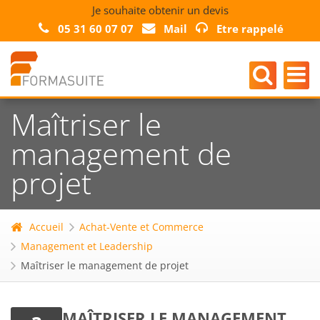
Je souhaite obtenir un devis
05 31 60 07 07
Mail
Etre rappelé
Maîtriser le
management de
projet
Accueil
Achat-Vente et Commerce
Management et Leadership
Maîtriser le management de projet
MAÎTRISER LE MANAGEMENT