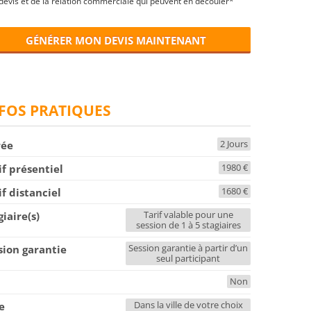
devis et de la relation commerciale qui peuvent en découler*
GÉNÉRER MON DEVIS MAINTENANT
FOS PRATIQUES
2 Jours
rée
1980 €
if présentiel
1680 €
if distanciel
Tarif valable pour une
giaire(s)
session de 1 à 5 stagiaires
Session garantie à partir d’un
sion garantie
seul participant
Non
F
Dans la ville de votre choix
le