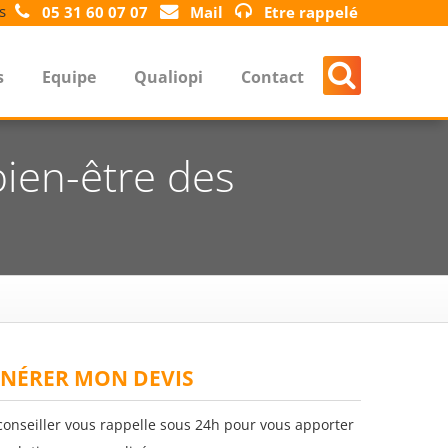
s
05 31 60 07 07
Mail
Etre rappelé
s
Equipe
Qualiopi
Contact
bien-être des
NÉRER MON DEVIS
conseiller vous rappelle sous 24h pour vous apporter