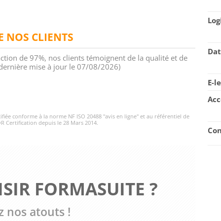
Log
DE NOS CLIENTS
Dat
action de 97%, nos clients témoignent de la qualité et de
 (dernière mise à jour le 07/08/2026)
E-l
Acc
rtifiée conforme à la norme NF ISO 20488 "avis en ligne" et au référentiel de
R Certification depuis le 28 Mars 2014.
Con
SIR FORMASUITE ?
 nos atouts !