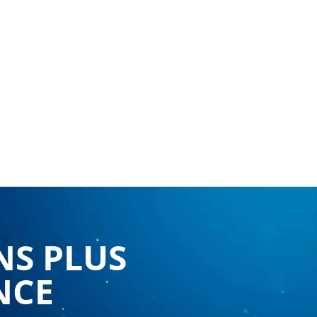
NS PLUS
NCE