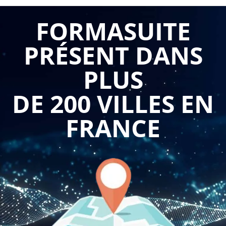
meilleure rétention des talents.
FORMASUITE
C'est pourquoi, de plus en plus d'entreprises optent pour le
"Onboarding", une méthode qui consiste à accompagner le
PRÉSENT DANS
nouvel employé dès son arrivée, pour qu'il se sente intégré
PLUS
au plus vite dans son nouvel environnement.
DE 200 VILLES EN
Le Onboarding, c'est quoi ?
FRANCE
Le Onboarding est un processus d'intégration, qui débute dès
l'arrivée du nouvel employé et qui se prolonge durant les
premiers mois de sa prise de poste. Cette méthode vise à
faciliter l'intégration du nouvel employé dans l'entreprise, en
lui présentant les différents aspects de son environnement
de travail, mais aussi les différents collaborateurs qu'il sera
amené à côtoyer.
La formation "Le Onboarding pour réussir l'intégration des