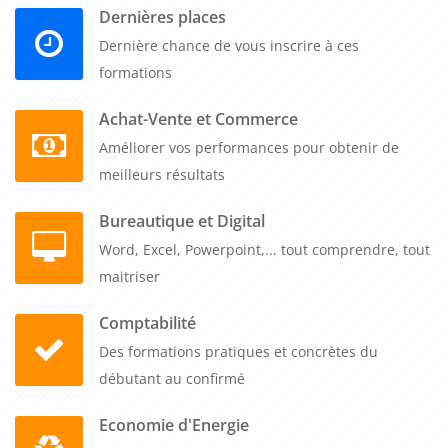
Dernières places
place une méthode d'intégration qui sera bénéfique pour
l'ensemble de l'entreprise. Les collaborateurs accueillis
Dernière chance de vous inscrire à ces
seront plus rapidement opérationnels, motivés et fidélisés.
formations
Achat-Vente et Commerce
En conclusion, la formation "Le Onboarding pour réussir
l'intégration des nouveaux collaborateurs" est une formation
Améliorer vos performances pour obtenir de
très utile pour tous les managers et responsables RH
meilleurs résultats
souhaitant renforcer leur politique d'intégration et favoriser
Bureautique et Digital
la rétention des talents. En formant les managers à cette
Word, Excel, Powerpoint,... tout comprendre, tout
méthode innovante, les entreprises seront mieux armées
maitriser
pour affronter les défis de demain et renforcer leur
compétitivité.
Comptabilité
Des formations pratiques et concrètes du
débutant au confirmé
Economie d'Energie