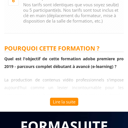
6
Nos tarifs sont identiques que vous soyez seul(e)
ou 5 participant(e)s. Nos tarifs sont tout inclus et
clé en main (déplacement du formateur, mise à
disposition de la salle de formation, etc.)
POURQUOI CETTE FORMATION ?
Quel est l'objectif de cette formation adobe premiere pro
2019 - parcours complet débutant à avancé (e-learning) ?
La production de contenus vidéo professionnels s'impose
aujourd'hui comme un levier incontournable pour les
entreprises qui souhaitent renforcer leur présence digitale,
Lire la suite
communiquer efficacement sur les réseaux sociaux et
valoriser leur expertise à travers des formats dynamiques et
engageants. La
formation adobe premiere pro 2019 -
FORMASUITE
parcours complet débutant à avancé (e-learning)
permet à