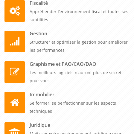
dès un participant, et notre tarif unique couvre de 1 à 5
Fiscalité
collaborateurs pour maximiser le retour sur investissement.
Appréhender l’environnement fiscal et toutes ses
subtilités
La
formation adobe premiere pro 2019 - parcours complet
débutant à avancé (e-learning)
développe l'autonomie
Gestion
audiovisuelle de vos équipes, leur permettant de produire en
Structurer et optimiser la gestion pour améliorer
interne des vidéos professionnelles impactantes sans
les performances
dépendre systématiquement de prestataires externes
Graphisme et PAO/CAO/DAO
coûteux. Contactez-nous pour déployer ce parcours complet
adapté à votre stratégie de communication vidéo.
Les meilleurs logiciels n'auront plus de secret
pour vous
Immobilier
Se former, se perfectionner sur les aspects
techniques
Juridique
Maitriser votre environnement juridique pour