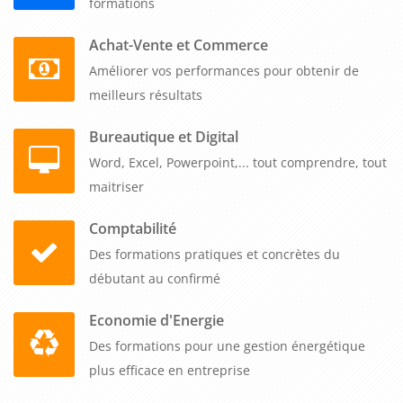
avancées, tout en permettant la pratique immédiate sur vos
formations
projets vidéo réels.
Achat-Vente et Commerce
Se former à l'utilisation efficace des outils Masque et titrage
Améliorer vos performances pour obtenir de
constitue la dimension technique avancée qui apporte une
meilleurs résultats
touche professionnelle à vos productions. Vos équipes
Bureautique et Digital
maîtrisent la création de masques pour isoler ou flouter des
Word, Excel, Powerpoint,... tout comprendre, tout
zones spécifiques, protéger des informations confidentielles
maitriser
ou créer des effets visuels sophistiqués. La conception de
titrages personnalisés permet d'intégrer votre identité
Comptabilité
visuelle, d'ajouter des sous-titres pour améliorer
Des formations pratiques et concrètes du
l'accessibilité et de créer des génériques percutants. Cette
débutant au confirmé
expertise transforme vos vidéos en contenus professionnels
parfaitement alignés avec votre charte graphique et vos
Economie d'Energie
standards de communication. Notre plateforme e-learning
Des formations pour une gestion énergétique
reste accessible partout en France, depuis vos locaux ou en
plus efficace en entreprise
télétravail. Notre garantie premier inscrit maintient l'accès