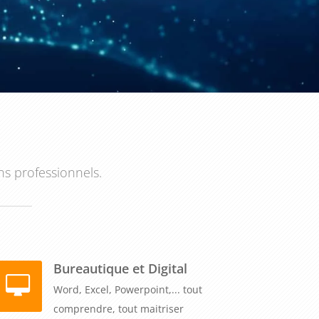
ns professionnels.
Bureautique et Digital
Word, Excel, Powerpoint,... tout
comprendre, tout maitriser