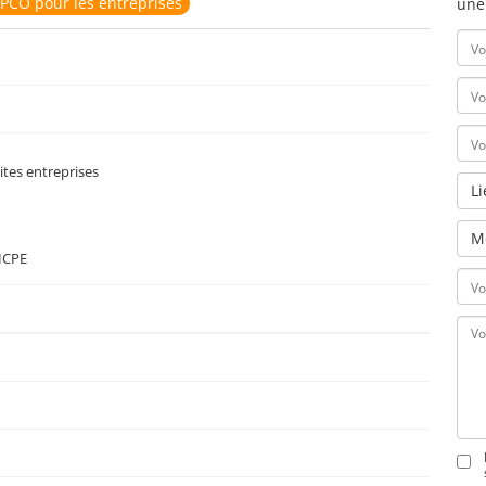
PCO pour les entreprises
une
ites entreprises
L
M
ICPE