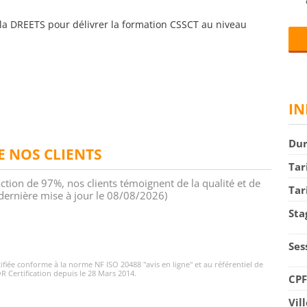
la DREETS pour délivrer la formation CSSCT au niveau
IN
Du
DE NOS CLIENTS
Tar
action de 97%, nos clients témoignent de la qualité et de
Tar
 (dernière mise à jour le 08/08/2026)
Sta
Ses
rtifiée conforme à la norme NF ISO 20488 "avis en ligne" et au référentiel de
R Certification depuis le 28 Mars 2014.
CP
Vil