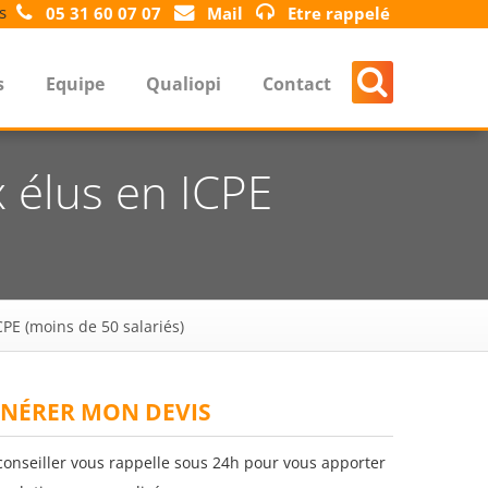
s
05 31 60 07 07
Mail
Etre rappelé
s
Equipe
Qualiopi
Contact
 élus en ICPE
PE (moins de 50 salariés)
NÉRER MON DEVIS
conseiller vous rappelle sous 24h pour vous apporter