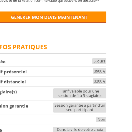
devis et de la relation commerciale qui peuvent en découler*
GÉNÉRER MON DEVIS MAINTENANT
FOS PRATIQUES
5 Jours
rée
3900 €
if présentiel
3200 €
if distanciel
Tarif valable pour une
giaire(s)
session de 1 à 5 stagiaires
Session garantie à partir d’un
sion garantie
seul participant
Non
F
Dans la ville de votre choix
le