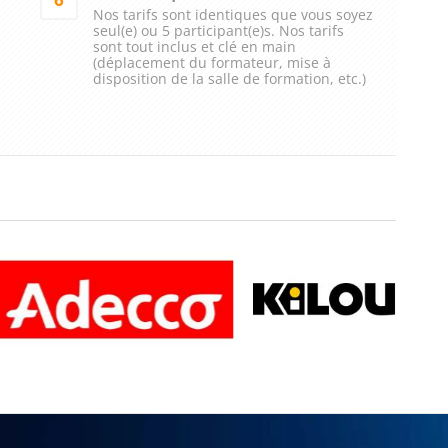
Nos tarifs sont identiques que vous soyez
seul(e) ou 5 participant(e)s. Nos tarifs
sont tout inclus et clé en main
(déplacement du formateur, mise à
disposition de la salle de formation, etc.)