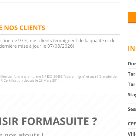
DE NOS CLIENTS
action de 97%, nos clients témoignent de la qualité et de
 (dernière mise à jour le 07/08/2026)
IN
Du
Tar
rtifiée conforme à la norme NF ISO 20488 "avis en ligne" et au référentiel de
R Certification depuis le 28 Mars 2014.
Tar
Sta
Ses
SIR FORMASUITE ?
CP
 nos atouts !
Vil