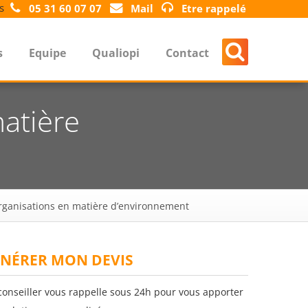
s
05 31 60 07 07
Mail
Etre rappelé
s
Equipe
Qualiopi
Contact
matière
organisations en matière d’environnement
NÉRER MON DEVIS
conseiller vous rappelle sous 24h pour vous apporter