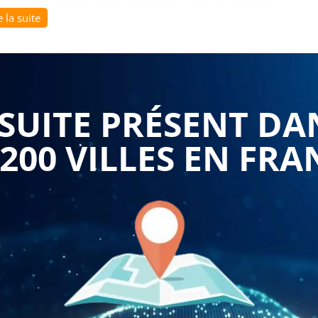
isations en matière d'environnement offre de nombreux
e la suite
e sensibiliser les employés et les responsables aux enjeux
r à intégrer des pratiques durables dans leurs activités
tages d'une telle formation :
mentations environnementales évoluent constamment. Une
ntales aide les entreprises à comprendre et à respecter
UITE PRÉSENT DA
viter les sanctions financières et les litiges juridiques
 permet aux entreprises d'identifier et de gérer les
 200 VILLES EN FRA
t la prévention des incidents, la gestion des produits
odiversité et des ressources naturelles, ainsi que la
. En identifiant les risques et en mettant en place des
minimiser les impacts négatifs sur l'environnement et
le : Une formation sur les responsabilités
 connaissances et les compétences nécessaires pour
Cela inclut la réduction de la consommation d'énergie,
a promotion de l'efficacité énergétique, la gestion des
bles. En adoptant des pratiques respectueuses de
ser des économies d'énergie et de coûts, tout en réduisant
sommateurs et les partenaires commerciaux sont de plus