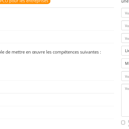
PCO pour les entreprises
une
L
pable de mettre en œuvre les compétences suivantes :
M