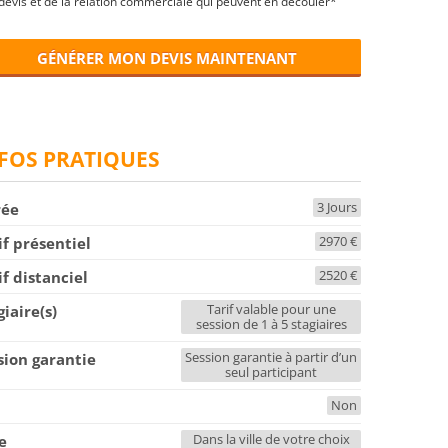
devis et de la relation commerciale qui peuvent en découler*
GÉNÉRER MON DEVIS MAINTENANT
FOS PRATIQUES
3 Jours
rée
2970 €
if présentiel
2520 €
if distanciel
Tarif valable pour une
giaire(s)
session de 1 à 5 stagiaires
Session garantie à partir d’un
sion garantie
seul participant
Non
F
Dans la ville de votre choix
le