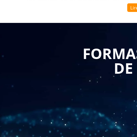
Une formation sur les responsabilités des organ
Lir
avantages pour les entreprises B to B. Elle permet d
environnementaux actuels et futurs, et de les aide
quotidiennes. Voici quelques-uns des principaux avan
Conformité réglementaire : Les lois et régle
formation sur les responsabilités environneme
FORMAS
les exigences légales en vigueur. Cela permet d'é
liés à des infractions environnementales.
Gestion des risques : Une formation appropriée
DE
risques environnementaux potentiels. Cela inclu
chimiques et des déchets, la protection de la bi
réduction des émissions de gaz à effet de serre
mesures préventives, les entreprises peuvent 
préserver leur réputation.
Amélioration de la performance environnementa
environnementales fournit aux entreprises les
améliorer leur performance environnementale. 
l'optimisation de l'utilisation des ressources, l
déchets et la mise en place de pratiques dura
l'environnement, les entreprises peuvent réali
leur empreinte environnementale.
Image de marque et différenciation : Les con