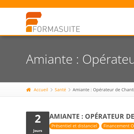
Amiante : Opérateu
Accueil
Santé
Amiante : Opérateur de Chant
2
AMIANTE : OPÉRATEUR D
Présentiel et distanciel
Financement O
Jours