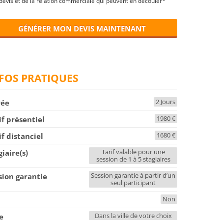
devis et de la relation commerciale qui peuvent en découler*
GÉNÉRER MON DEVIS MAINTENANT
FOS PRATIQUES
2 Jours
rée
1980 €
if présentiel
1680 €
if distanciel
Tarif valable pour une
giaire(s)
session de 1 à 5 stagiaires
Session garantie à partir d’un
sion garantie
seul participant
Non
F
Dans la ville de votre choix
le