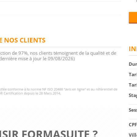
DE NOS CLIENTS
IN
action de 97%, nos clients témoignent de la qualité et de
 (dernière mise à jour le 09/08/2026)
Du
Tar
Tar
rtifiée conforme à la norme NF ISO 20488 "avis en ligne" et au référentiel de
R Certification depuis le 28 Mars 2014.
Sta
Ses
CP
SIR FORMASUITE ?
Vil