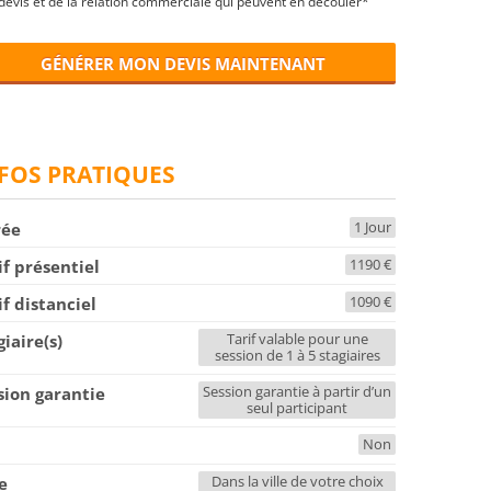
devis et de la relation commerciale qui peuvent en découler*
GÉNÉRER MON DEVIS MAINTENANT
FOS PRATIQUES
1 Jour
rée
1190 €
if présentiel
1090 €
if distanciel
Tarif valable pour une
giaire(s)
session de 1 à 5 stagiaires
Session garantie à partir d’un
sion garantie
seul participant
Non
F
Dans la ville de votre choix
le