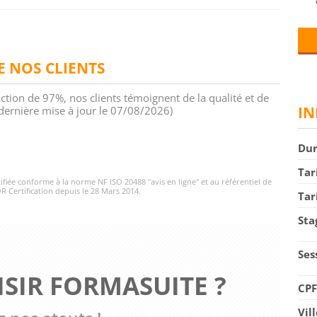
DE NOS CLIENTS
action de 97%, nos clients témoignent de la qualité et de
IN
 (dernière mise à jour le 07/08/2026)
Du
Tar
rtifiée conforme à la norme NF ISO 20488 "avis en ligne" et au référentiel de
R Certification depuis le 28 Mars 2014.
Tar
Sta
Ses
SIR FORMASUITE ?
CP
Vil