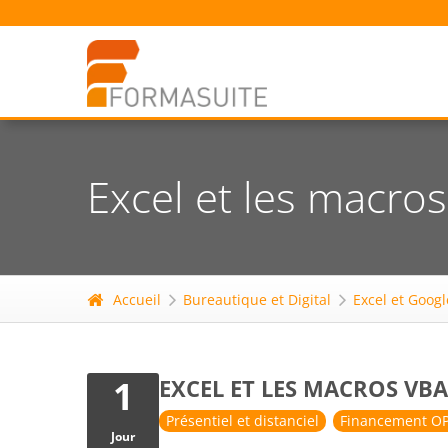
Excel et les macro
Accueil
Bureautique et Digital
Excel et Goog
1
EXCEL ET LES MACROS VBA
Présentiel et distanciel
Financement OP
Jour