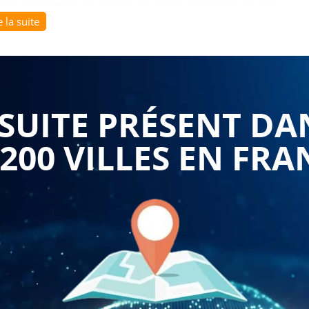
aire, permettant de réaliser en quelques minutes ce qui
e la suite
épétitif.
e
proposée par
Formasuite
offre un parcours intensif qui
 introduction pratique à l'automatisation. Cette formation
ui souhaitent simultanément consolider leurs pratiques
UITE PRÉSENT DA
tisation offertes par VBA. Se former avec cette approche
 les techniques qui transformeront radicalement votre
 200 VILLES EN FRA
éation rapide de tableaux professionnels et l'automatisation
taires qui maximisent votre productivité sur le tableur.
 tableaux en soignant leur mise en forme d'une façon
n professionnelle, les styles prédéfinis et les mises en
les et percutantes dès leur création. L'apprentissage se
ltats à l'aide de différents calculs, incluant les formules
 d'analyse rapide qui transforment des listes de données en