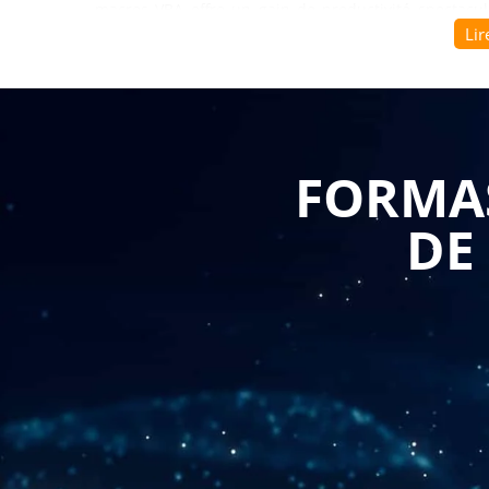
macros VBA offre un gain de productivité spectacul
Lir
nécessitait auparavant des heures de travail manuel r
La
formation excel et les macros VBA en 1 journé
associe les compétences fondamentales d'excel et une
s'adresse aux utilisateurs réguliers du tableur q
FORMAS
essentielles et découvrir les possibilités d'automa
combinée permet d'acquérir en une seule journée
DE
efficacité quotidienne, en maîtrisant à la fois la cr
des tâches répétitives.
Le programme développe trois compétences complémen
Vos collaborateurs apprennent à construire des
immédiate, maîtrisant les techniques de présentatio
forme conditionnelles qui rendent les données lisib
poursuit avec la compréhension de l'analyse des résu
essentielles, les fonctions de synthèse et les outils