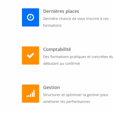
professionnels qui veulent maximiser leur efficacit
des pratiques essentielles et découverte de l'aut
Dernières places
durables. Contactez-nous pour construire ensemble 
Dernière chance de vous inscrire à ces
dont vos équipes travaillent avec excel, libérant 
formations
ajoutée.
Comptabilité
Des formations pratiques et concrètes d
débutant au confirmé
Gestion
Structurer et optimiser la gestion pour
améliorer les performances