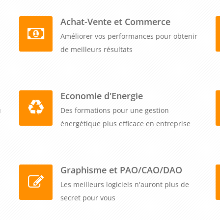
é sur excel en une seule journée, combinant consolidation
omatisation pour des gains de productivité immédiats et
Achat-Vente et Commerce
le programme qui transformera en une journée la manière
Améliorer vos performances pour obtenir
un temps précieux pour des activités à plus forte valeur
de meilleurs résultats
Economie d'Energie
u
Des formations pour une gestion
énergétique plus efficace en entreprise
Graphisme et PAO/CAO/DAO
Les meilleurs logiciels n'auront plus de
secret pour vous