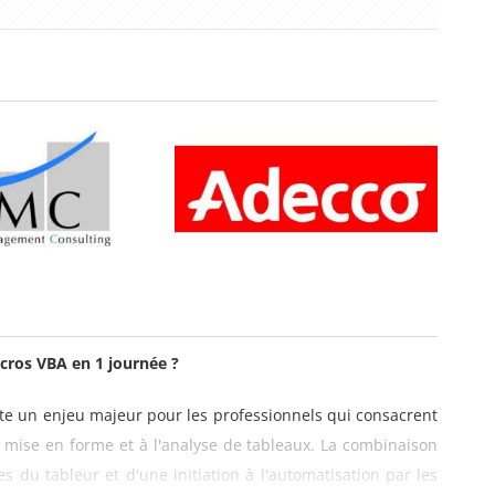
acros VBA en 1 journée ?
nte un enjeu majeur pour les professionnels qui consacrent
a mise en forme et à l'analyse de tableaux. La combinaison
es du tableur et d'une initiation à l'automatisation par les