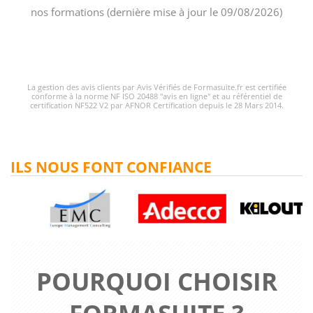
nos formations (dernière mise à jour le 09/08/2026)
La gestion des avis clients par Avis Vérifiés de Formasuite.fr est certifiée
conforme à la norme NF ISO 20488 "avis en ligne" et au référentiel de
certification NF522 V2 par AFNOR Certification depuis le 28 Mars 2014.
ILS NOUS FONT CONFIANCE
POURQUOI CHOISIR