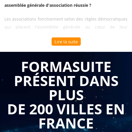
assemblée générale d'association réussie ?
Les associations fonctionnent selon des règles démocratiques
qui placent l'assemblée générale au cœur de leur
gouvernance. Cette instance permet aux membres de se
Lire la suite
prononcer sur les orientations stratégiques, d'approuver les
comptes et d'élire les dirigeants. Pourtant, l'organisation de
ces réunions soulève de nombreuses questions juridiques et
FORMASUITE
pratiques pour les responsables associatifs. La
formation les
PRÉSENT DANS
clés d'une assemblée générale d'association réussie
transmet les connaissances indispensables pour préparer,
PLUS
animer et documenter ces moments décisifs dans le respect
des obligations légales et statutaires.
DE 200 VILLES EN
Se former à l'organisation des assemblées générales permet
FRANCE
de comprendre leur importance stratégique dans la gestion
et la prise de décision au sein des associations. Les