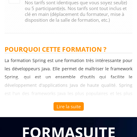
Nos tarifs sont identiques que vous soyez seul(e)
ou 5 participant(e)s. Nos tarifs sont tout inclus et
clé en main (déplacement du formateur, mise à
disposition de la salle de formation, etc.)
POURQUOI CETTE FORMATION ?
La formation Spring est une formation très intéressante pour
les développeurs Java. Elle permet de maîtriser le framework
Spring, qui est un ensemble d'outils qui facilite le
développement d'applications Java de haute qualité. Spring
est l'un des frameworks Java les plus populaires et les plus
utilisés pour la création d'applications d'entreprise.
Lire la suite
La formation Spring est particulièrement utile pour les
développeurs Java qui souhaitent améliorer leur productivité
FORMASUITE
en automatisant les tâches récurrentes de développement.