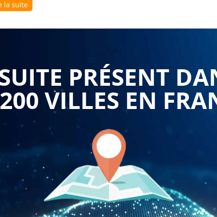
e la suite
uérir les connaissances et les compétences nécessaires pour
 Chain adaptée à leur contexte spécifique.
eut citer :
finir les objectifs et les contraintes de la Supply Chain,
UITE PRÉSENT DA
 mesurer les résultats.
ions avec les fournisseurs, comment optimiser les
 200 VILLES EN FRA
liés à la gestion des stocks.
tion en fonction des besoins de la demande, comment
ent améliorer la qualité des produits.
es stocks, comment éviter les ruptures de stock et
chandises.
ports, comment améliorer la qualité de service et comment
 Supply Chain permettra également aux participants de
s technologies qui influencent la Supply Chain, comme la
e, l'Internet des objets, etc.
égie de Supply Chain est un investissement important pour