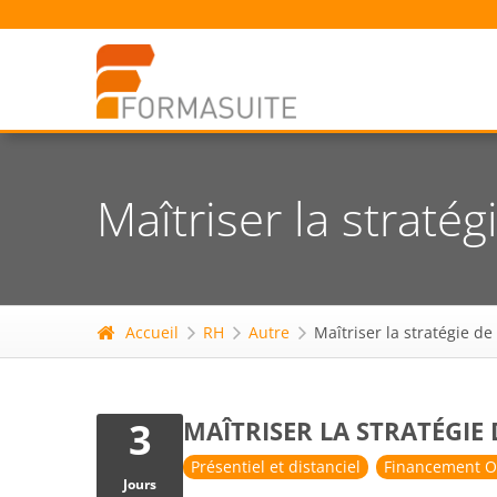
Maîtriser la straté
Accueil
RH
Autre
Maîtriser la stratégie d
3
MAÎTRISER LA STRATÉGIE
Présentiel et distanciel
Financement O
Jours