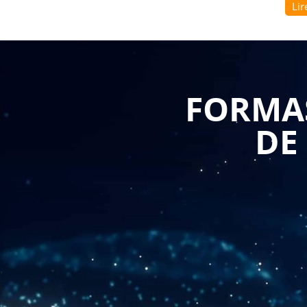
Lir
enjeux de cette fonction clé de l'entreprise et d'acq
concevoir et mettre en œuvre une stratégie de Supply
Parmi les thèmes abordés lors de cette formation, on p
La planification de la Supply Chain : comment dé
FORMAS
comment élaborer un plan d'action et comment
L'approvisionnement : comment gérer les relat
DE
processus d'achat et comment réduire les coûts 
La production : comment organiser la produc
optimiser les processus de fabrication et comm
Le stockage : comment gérer les entrepôts et l
comment optimiser la gestion des flux de mar
La distribution : comment organiser les trans
réduire les coûts liés à la distribution.
Une formation sur la maîtrise de la stratégie de
comprendre les nouvelles tendances et les nouvelle
digitalisation, l'automatisation, l'intelligence artificiell
En somme, une formation sur la maîtrise de la strat