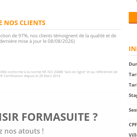
DE NOS CLIENTS
action de 97%, nos clients témoignent de la qualité et de
 (dernière mise à jour le 08/08/2026)
IN
Du
rtifiée conforme à la norme NF ISO 20488 "avis en ligne" et au référentiel de
Tar
R Certification depuis le 28 Mars 2014.
Tar
Sta
Ses
SIR FORMASUITE ?
CP
 nos atouts !
Vil