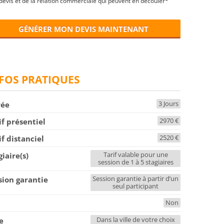
devis et de la relation commerciale qui peuvent en découler*
GÉNÉRER MON DEVIS MAINTENANT
FOS PRATIQUES
3 Jours
rée
2970 €
if présentiel
2520 €
if distanciel
Tarif valable pour une
giaire(s)
session de 1 à 5 stagiaires
Session garantie à partir d’un
sion garantie
seul participant
Non
F
Dans la ville de votre choix
le