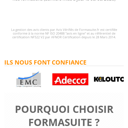
La gestion des avis clients par Avis Vérifiés de Formasuite.fr est certifiée
conforme à la norme NF ISO 20488 "avis en ligne" et au référentiel de
certification NF522 V2 par AFNOR Certification depuis le 28 Mars 2014.
ILS NOUS FONT CONFIANCE
POURQUOI CHOISIR
FORMASUITE ?