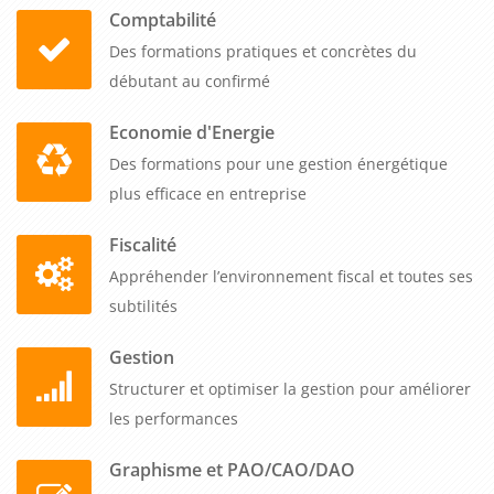
offre une flexibilité d'organisation optimale avec un tarif
Comptabilité
unique pour 1 à 5 participants et la garantie du maintien des
Des formations pratiques et concrètes du
sessions dès le premier inscrit. Organisable dans vos locaux
débutant au confirmé
ou en distanciel, partout en France, selon votre planning,
cette formation permet de développer méthodiquement cette
Economie d'Energie
expertise bureautique intermédiaire stratégique pour
Des formations pour une gestion énergétique
transformer l'efficacité documentaire et analytique de votre
plus efficace en entreprise
équipe avec une approche équilibrée entre Word et Excel.
Fiscalité
Appréhender l’environnement fiscal et toutes ses
subtilités
Gestion
Structurer et optimiser la gestion pour améliorer
les performances
Graphisme et PAO/CAO/DAO