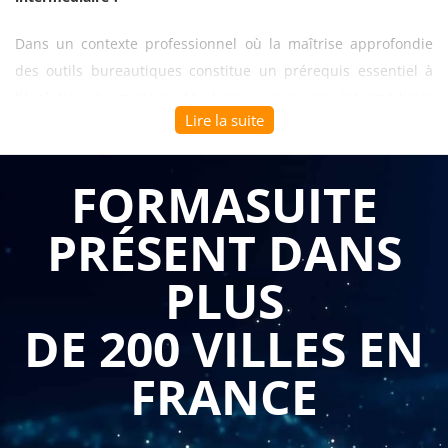
Dans un contexte professionnel où la maîtrise approfondie
des outils bureautiques constitue un prérequis essentiel à
l'évolution de carrière, développer un niveau intermédiaire
Lire la suite
sur Word et Excel devient indispensable pour gagner en
autonomie et en efficacité opérationnelle. Cette
formation
word excel intermédiaire
s'adresse aux utilisateurs ayant
FORMASUITE
acquis les fondamentaux et souhaitant consolider leurs
PRÉSENT DANS
compétences pour créer des documents professionnels
sophistiqués et gérer des données complexes avec une
PLUS
méthodologie structurée et des techniques avancées.
DE 200 VILLES EN
L'apprentissage permet de créer des calculs complexes basés
sur des tests logiques en exploitant les fonctions
FRANCE
intermédiaires d'Excel : maîtrise des fonctions SI avec
conditions multiples, ET, OU, NB.SI, SOMME.SI, RECHERCHEV
et formules conditionnelles qui automatisent les analyses et