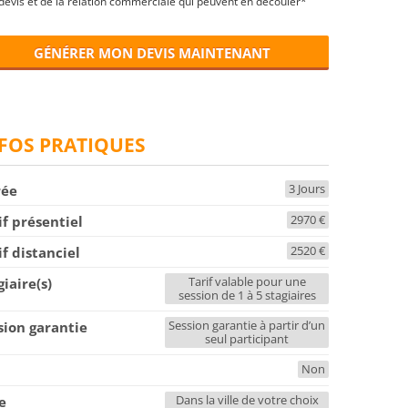
devis et de la relation commerciale qui peuvent en découler*
GÉNÉRER MON DEVIS MAINTENANT
FOS PRATIQUES
3 Jours
rée
2970 €
if présentiel
2520 €
if distanciel
Tarif valable pour une
giaire(s)
session de 1 à 5 stagiaires
Session garantie à partir d’un
sion garantie
seul participant
Non
F
Dans la ville de votre choix
le