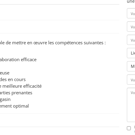
une
pable de mettre en œuvre les compétences suivantes :
L
laboration efficace
M
ureuse
ndes en cours
 meilleure efficacité
arties prenantes
magasin
nement optimal