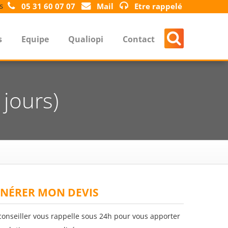
s
05 31 60 07 07
Mail
Etre rappelé
s
Equipe
Qualiopi
Contact
 jours)
NÉRER MON DEVIS
conseiller vous rappelle sous 24h pour vous apporter