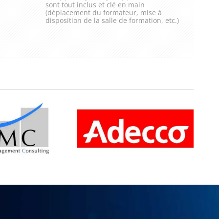
sont tout inclus et clé en main
(déplacement du formateur, mise à
disposition de la salle de formation, etc.)