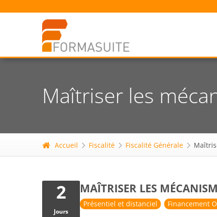
Maîtriser les méca
Accueil
Fiscalité
Fiscalité Générale
Maîtris
2
MAÎTRISER LES MÉCANISM
Présentiel et distanciel
Financement O
Jours