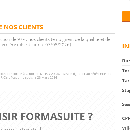
DE NOS CLIENTS
action de 97%, nos clients témoignent de la qualité et de
 (dernière mise à jour le 07/08/2026)
IN
Du
Tar
rtifiée conforme à la norme NF ISO 20488 "avis en ligne" et au référentiel de
R Certification depuis le 28 Mars 2014.
Tar
Sta
Ses
SIR FORMASUITE ?
CP
Vil
 nos atouts !