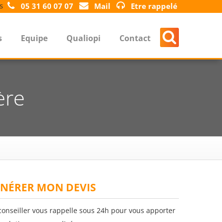
s
05 31 60 07 07
Mail
Etre rappelé
s
Equipe
Qualiopi
Contact
ère
NÉRER MON DEVIS
conseiller vous rappelle sous 24h pour vous apporter