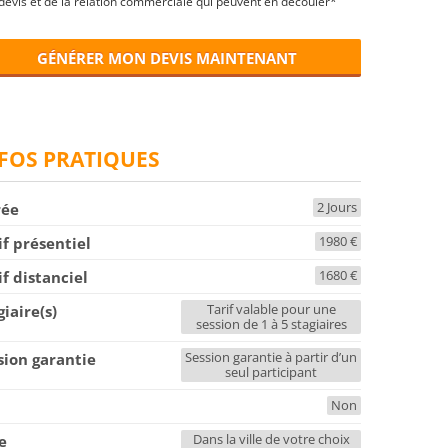
devis et de la relation commerciale qui peuvent en découler*
GÉNÉRER MON DEVIS MAINTENANT
FOS PRATIQUES
2 Jours
rée
1980 €
if présentiel
1680 €
if distanciel
Tarif valable pour une
giaire(s)
session de 1 à 5 stagiaires
Session garantie à partir d’un
sion garantie
seul participant
Non
F
Dans la ville de votre choix
le