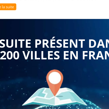
mobilier et de l'urbanisme seront en mesure de comprendre
e la suite
aussi les enjeux juridiques, financiers et fiscaux qui y sont
ns la mise en œuvre de projets de division foncière en toute
dront notamment à :
UITE PRÉSENT DA
n foncière et leurs caractéristiques : division en volumes,
 200 VILLES EN FRA
oncière, de la demande de permis de division à la création
inanciers de la division foncière, notamment en matière
cières et d'impôt sur le revenu.
 la division foncière, notamment en matière de densité,
teurs impliqués dans la division foncière : notaires,
nismes de division foncière" est essentielle pour les
i souhaitent accompagner leurs clients dans des projets de
tant les règles en vigueur. Elle permet d'acquérir les