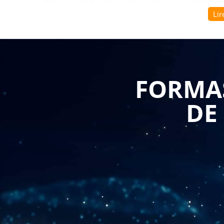
Grâce à cette formation, les professionnels de l'im
Lir
les différentes techniques de division foncière, mais 
liés. Ils pourront ainsi accompagner leurs clients da
sécurité et en respectant les règles en vigueur.
Au cours de cette formation, les participants appren
FORMAS
Identifier les différentes techniques de divisio
en lots, en copropriété, etc.
DE
Maîtriser les étapes du processus de division f
des nouveaux lots.
Comprendre les enjeux juridiques, fiscaux et f
de TVA, de plus-value immobilière, de taxes fon
Connaître les règles d'urbanisme applicables à
de gabarit, de stationnement, etc.
Savoir gérer les relations avec les différents ac
géomètres-experts, architectes, etc.
En conclusion, la formation "Maîtriser les méca
professionnels de l'immobilier et de l'urbanisme qu
division foncière en toute sécurité et en respec