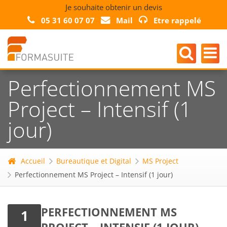
Je souhaite obtenir un devis
05 31 60 07 07
Mail
Etre rappelé
Perfectionnement MS
Project – Intensif (1
jour)
Accueil
Bureautique et Digital
MS Project
Perfectionnement MS Project – Intensif (1 jour)
PERFECTIONNEMENT MS
1