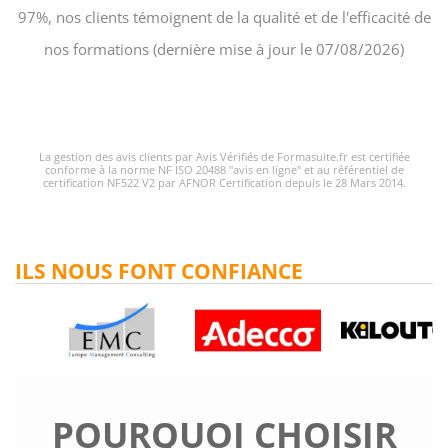
97%, nos clients témoignent de la qualité et de l'efficacité de
nos formations (dernière mise à jour le 07/08/2026)
La gestion des avis clients par Avis Vérifiés de Formasuite.fr est certifiée
conforme à la norme NF ISO 20488 "avis en ligne" et au référentiel de
certification NF522 V2 par AFNOR Certification depuis le 28 Mars 2014.
ILS NOUS FONT CONFIANCE
POURQUOI CHOISIR