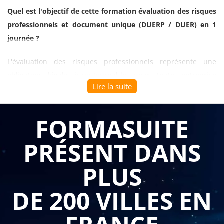
Quel est l'objectif de cette formation évaluation des risques
professionnels et document unique (DUERP / DUER) en 1
journée ?
L'évaluation des risques professionnels représente une
obligation légale incontournable pour toute entreprise
Lire la suite
française, mais sa mise en pratique efficace nécessite une
méthodologie rigoureuse que peu d'organisations maîtrisent
pleinement. Le Document Unique d'Évaluation des Risques
FORMASUITE
Professionnels (DUERP) doit évoluer d'un simple document de
PRÉSENT DANS
conformité vers un outil opérationnel de pilotage de la
prévention. Cette
formation évaluation des risques
PLUS
professionnels et document unique (DUERP / DUER) en 1
journée
permet aux responsables sécurité, managers et
DE 200 VILLES EN
dirigeants d'acquérir rapidement les compétences
essentielles pour transformer leur approche de l'évaluation
des risques.