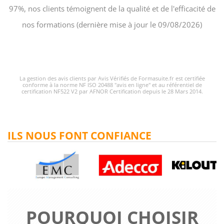
97%, nos clients témoignent de la qualité et de l'efficacité de
nos formations (dernière mise à jour le 09/08/2026)
La gestion des avis clients par Avis Vérifiés de Formasuite.fr est certifiée
conforme à la norme NF ISO 20488 "avis en ligne" et au référentiel de
certification NF522 V2 par AFNOR Certification depuis le 28 Mars 2014.
ILS NOUS FONT CONFIANCE
POURQUOI CHOISIR