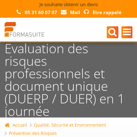
Je souhaite obtenir un devis
05 31 60 07 07
Mail
Etre rappelé
Evaluation des
risques
professionnels et
document unique
(DUERP / DUER) en 1
journée
Accueil
Qualité, Sécurité et Environnement
Prévention des Risques