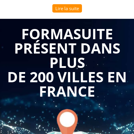
dans les entreprises et les organisations.
Lire la suite
Apprendre à utiliser Git est donc un atout pour les
développeurs, mais pas seulement. Les chefs de projet, les
FORMASUITE
responsables de l'assurance qualité et les autres membres de
PRÉSENT DANS
l'équipe technique peuvent également bénéficier d'une
formation en Git.
PLUS
La formation en Git peut offrir plusieurs avantages pour les
DE 200 VILLES EN
entreprises. Tout d'abord, elle permet une collaboration
efficace entre les membres de l'équipe, même s'ils travaillent
FRANCE
sur des aspects différents d'un projet. Grâce au versioning, il
est possible de voir les modifications apportées au code et de
travailler sur les mêmes fichiers sans créer de conflits. Cela
permet un développement plus rapide et plus fluide.
En outre, Git permet de gérer les branches de