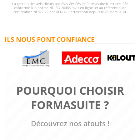
La gestion des avis clients par Avis Vérifiés de Formasuite.fr est certifiée
conforme à la norme NF ISO 20488 "avis en ligne" et au référentiel de
certification NF522 V2 par AFNOR Certification depuis le 28 Mars 2014.
ILS NOUS FONT CONFIANCE
POURQUOI CHOISIR
FORMASUITE ?
Découvrez nos atouts !