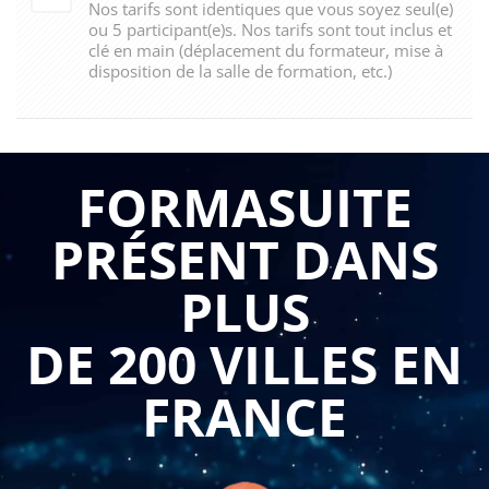
Nos tarifs sont identiques que vous soyez seul(e)
ou 5 participant(e)s. Nos tarifs sont tout inclus et
clé en main (déplacement du formateur, mise à
disposition de la salle de formation, etc.)
FORMASUITE
PRÉSENT DANS
PLUS
DE 200 VILLES EN
FRANCE