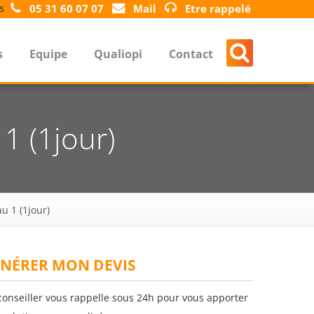
s
05 31 60 07 07
Mail
Etre rappelé
s
Equipe
Qualiopi
Contact
1 (1jour)
u 1 (1jour)
NÉRER MON DEVIS
conseiller vous rappelle sous 24h pour vous apporter