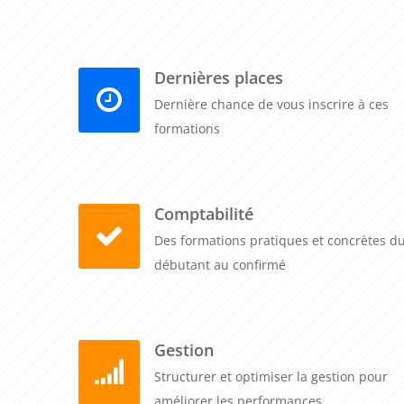
accidents et maladies professionnelles, améliore la
organisation. Organisez vos sessions quand vou
collaborateurs ou de recyclage des compétences,
Dernières places
instaurer durablement une culture de prévention du 
Dernière chance de vous inscrire à ces
formations
Comptabilité
Des formations pratiques et concrètes d
débutant au confirmé
Gestion
Structurer et optimiser la gestion pour
améliorer les performances