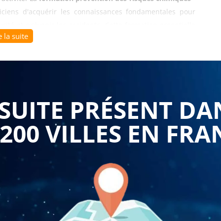
ciens d'acquérir les connaissances fondamentales pour
ité et prévenir les accidents. Cette formation essentielle
e la suite
ts et répond aux obligations de formation de l'employeur en
mence par identifier les principaux risques chimiques et
é au travail. Les participants explorent les différentes
UITE PRÉSENT DA
ables, explosifs, cancérogènes, mutagènes, reprotoxiques),
e, cutanée, digestive), et les effets aigus et chroniques sur
 200 VILLES EN FRA
s d'incendie et d'explosion, les réactions dangereuses, les
e. Avec
Formasuite
, le programme s'adapte gratuitement à
 qu'il s'agisse d'environnements industriels, de laboratoires,
sessions intègrent l'analyse de vos fiches de données de
 sur votre poste de travail.
 niveau 1 (1 jour)
développe la capacité à comprendre la
 la manipulation des produits chimiques. Les stagiaires