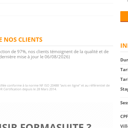
DE NOS CLIENTS
IN
action de 97%, nos clients témoignent de la qualité et de
 (dernière mise à jour le 06/08/2026)
Du
Tar
Tar
rtifiée conforme à la norme NF ISO 20488 "avis en ligne" et au référentiel de
Sta
R Certification depuis le 28 Mars 2014.
Ses
CP
SIR FORMASUITE ?
Vil