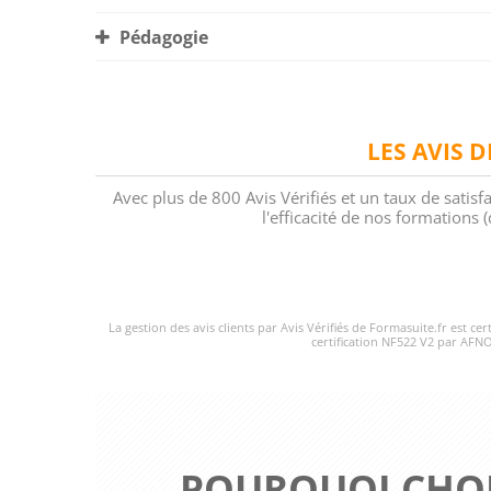
Pédagogie
LES AVIS 
Avec plus de 800 Avis Vérifiés et un taux de satisf
l'efficacité de nos formations
La gestion des avis clients par Avis Vérifiés de Formasuite.fr est ce
certification NF522 V2 par AFNO
POURQUOI CHOI