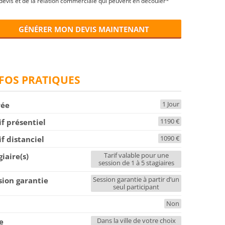
devis et de la relation commerciale qui peuvent en découler*
GÉNÉRER MON DEVIS MAINTENANT
FOS PRATIQUES
1 Jour
rée
1190 €
if présentiel
1090 €
if distanciel
Tarif valable pour une
giaire(s)
session de 1 à 5 stagiaires
Session garantie à partir d’un
sion garantie
seul participant
Non
F
Dans la ville de votre choix
le