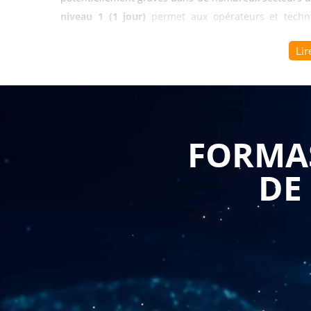
niveau 1 (1 jour)
permet aux opérateurs et techni
manipuler les substances dangereuses en toute sécur
Lir
protège la santé des travailleurs, réduit les inciden
matière de prévention du risque chimique.
Se former à la prévention des risques chimiques com
leurs impacts potentiels sur la santé et la sécurit
FORMAS
catégories de dangers (toxiques, corrosifs, inflamm
les voies de pénétration dans l'organisme (respiratoir
DE
la santé. Cette formation aborde également les risque
incompatibilités chimiques et les situations d'urgenc
vos produits spécifiques et à votre secteur d'activité,
de maintenance, de nettoyage ou d'agriculture. Les 
sécurité (FDS) pour garantir une application immédiate
Cette
formation prévention des risques chimiques -
réglementation et les normes en vigueur concernant