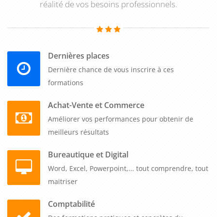
grâce à une approche concrète basée sur l'analyse de cas
réalité de vos besoins professionnels.
pratiques et de situations professionnelles réelles. Les
sessions se organisent partout en France, dans vos locaux,
nos salles ou en distanciel, selon votre planning et vos
Dernières places
contraintes opérationnelles.
Dernière chance de vous inscrire à ces
Cette formation spécialisée sécurise juridiquement vos
formations
équipes dirigeantes face aux enjeux croissants de santé au
travail. La garantie premier inscrit maintient les sessions dès
Achat-Vente et Commerce
un participant, avec un tarif unique couvrant jusqu'à cinq
Améliorer vos performances pour obtenir de
collaborateurs. Vos responsables acquièrent rapidement une
meilleurs résultats
vision claire des obligations réglementaires actuelles,
Bureautique et Digital
maîtrisent les impacts des réformes récentes et développent
Word, Excel, Powerpoint,... tout comprendre, tout
une démarche préventive structurée pour protéger
maitriser
efficacement la santé de vos collaborateurs.
Comptabilité