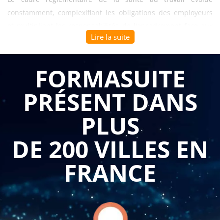
constamment, complexifiant les obligations des employeurs
et multipliant les responsabilités de l'encadrement face aux
Lire la suite
enjeux de prévention. Les récentes réformes législatives,
notamment la loi Travail et ses décrets d'application, ont
profondément modifié l'organisation de la médecine du
FORMASUITE
travail et renforcé les exigences de prévention primaire. Cette
PRÉSENT DANS
formation santé au travail : réglementation et prévention
des risques en 1 journée
permet aux dirigeants,
PLUS
responsables RH et managers de maîtriser rapidement les
évolutions réglementaires et de structurer une démarche
DE 200 VILLES EN
préventive conforme et efficace.
FRANCE
Se former à cette discipline réglementaire en format intensif
développe une expertise juridique immédiatement
applicable. Les participants apprennent à comprendre et
maîtriser le cadre réglementaire de la santé au travail, depuis