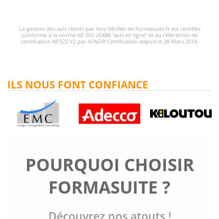
La gestion des avis clients par Avis Vérifiés de Formasuite.fr est certifiée
conforme à la norme NF ISO 20488 "avis en ligne" et au référentiel de
certification NF522 V2 par AFNOR Certification depuis le 28 Mars 2014.
ILS NOUS FONT CONFIANCE
POURQUOI CHOISIR
FORMASUITE ?
Découvrez nos atouts !