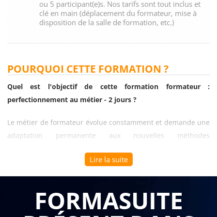
ou 5 participant(e)s. Nos tarifs sont tout inclus et
clé en main (déplacement du formateur, mise à
disposition de la salle de formation, etc.)
POURQUOI CETTE FORMATION ?
Quel est l'objectif de cette formation formateur :
perfectionnement au métier - 2 jours ?
Le métier de formateur évolue constamment et demande une
adaptation permanente aux nouvelles méthodes
pédagogiques et aux attentes changeantes des apprenants.
Lire la suite
Les professionnels de la formation font face à des situations
de plus en plus complexes qui nécessitent un
perfectionnement continu de leurs pratiques.
FORMASUITE
Cette
formation formateur : perfectionnement au métier - 2