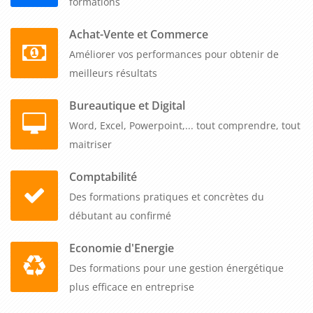
formations
L'apprentissage de ces compétences garantit la conformité
des soldes de tout compte et prévient les contentieux liés aux
Achat-Vente et Commerce
départs de salariés. Cette
formation gestion de paie : UE 8 -
Améliorer vos performances pour obtenir de
calculer la paie de départ le SDTC
, certifiée Qualiopi, peut
meilleurs résultats
être financée par votre OPCO ou votre budget formation.
Bureautique et Digital
Notre format e-learning permet à vos collaborateurs de se
Word, Excel, Powerpoint,... tout comprendre, tout
former selon leur disponibilité, avec un accès illimité aux
maitriser
ressources pédagogiques pendant toute la durée de la
formation. Un accompagnement personnalisé reste
Comptabilité
disponible pour répondre aux questions spécifiques de vos
Des formations pratiques et concrètes du
gestionnaires.
débutant au confirmé
Donnez à vos équipes paie les compétences pour traiter avec
Economie d'Energie
rigueur et sécurité tous les types de départs de salariés.
Des formations pour une gestion énergétique
Contactez-nous pour déployer cette formation e-learning
plus efficace en entreprise
selon votre calendrier et bénéficier d'un programme qui
répond aux exigences comptables et juridiques de votre