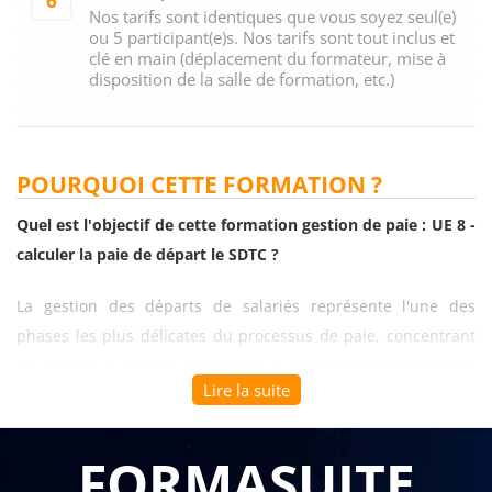
6
Nos tarifs sont identiques que vous soyez seul(e)
ou 5 participant(e)s. Nos tarifs sont tout inclus et
clé en main (déplacement du formateur, mise à
disposition de la salle de formation, etc.)
POURQUOI CETTE FORMATION ?
Quel est l'objectif de cette formation gestion de paie : UE 8 -
calculer la paie de départ le SDTC ?
La gestion des départs de salariés représente l'une des
phases les plus délicates du processus de paie, concentrant
de nombreux risques d'erreurs aux conséquences juridiques
Lire la suite
et financières significatives. Entre le calcul des indemnités de
rupture, la régularisation des congés payés et les formalités
administratives obligatoires, les gestionnaires de paie doivent
FORMASUITE
maîtriser un ensemble complexe de règles qui varient selon