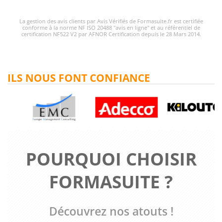
La gestion des avis clients par Avis Vérifiés de Formasuite.fr est certifiée
conforme à la norme NF ISO 20488 "avis en ligne" et au référentiel de
certification NF522 V2 par AFNOR Certification depuis le 28 Mars 2014.
ILS NOUS FONT CONFIANCE
POURQUOI CHOISIR
FORMASUITE ?
Découvrez nos atouts !