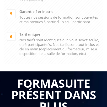
Garantie 1er inscrit
5
Toutes nos sessions de formation sont ouvertes
et maintenues à partir d’un seul participant
Tarif unique
6
Nos tarifs sont identiques que vous soyez seul(e)
ou 5 participant(e)s. Nos tarifs sont tout inclus et
clé en main (déplacement du formateur, mise à
disposition de la salle de formation, etc.)
FORMASUITE
PRÉSENT DANS
PLUS