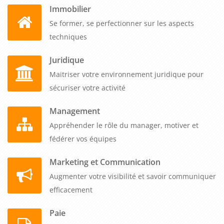
Immobilier
premier participant, et notre tarif unique couvre de 1 à 5
collaborateurs pour le même prix, tout inclus. Vos équipes
Se former, se perfectionner sur les aspects
développent une expertise SEA qui génère rapidement du
techniques
trafic qualifié vers vos offres, maîtrisent les techniques
Juridique
d'optimisation qui améliorent continuellement la rentabilité
Maitriser votre environnement juridique pour
des campagnes, acquièrent l'autonomie nécessaire pour
sécuriser votre activité
piloter efficacement vos investissements publicitaires et
positionnent votre entreprise dans une démarche
Management
d'acquisition digitale performante et mesurable qui accélère
Appréhender le rôle du manager, motiver et
votre développement commercial.
fédérer vos équipes
Marketing et Communication
Augmenter votre visibilité et savoir communiquer
efficacement
Paie