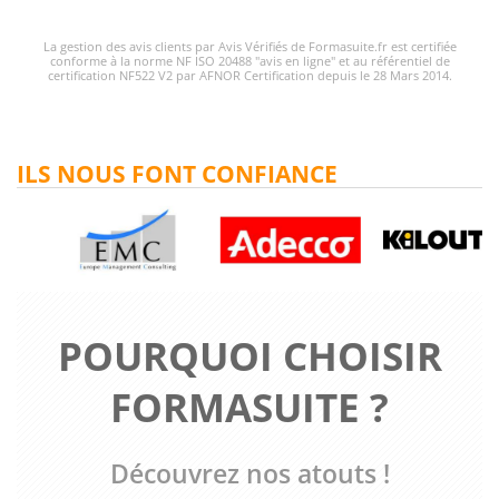
La gestion des avis clients par Avis Vérifiés de Formasuite.fr est certifiée
conforme à la norme NF ISO 20488 "avis en ligne" et au référentiel de
certification NF522 V2 par AFNOR Certification depuis le 28 Mars 2014.
ILS NOUS FONT CONFIANCE
POURQUOI CHOISIR
FORMASUITE ?
Découvrez nos atouts !