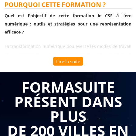
POURQUOI CETTE FORMATION ?
Quel est l'objectif de cette formation le CSE à l'ère
numérique : outils et stratégies pour une représentation
efficace ?
La transformation numérique bouleverse les modes de travail
et les attentes des salariés en matière de communication et
Lire la suite
d'accès à l'information. Les comités sociaux et économiques
qui continuent de fonctionner avec des méthodes
traditionnelles peinent à toucher l'ensemble des
FORMASUITE
collaborateurs, particulièrement dans les organisations multi-
PRÉSENT DANS
sites ou en télétravail. Cette fracture numérique limite
l'impact des actions du comité et affaiblit le lien entre élus et
PLUS
salariés, alors que les outils digitaux offrent des opportunités
inédites pour moderniser les pratiques représentatives et
DE 200 VILLES EN
renforcer l'engagement collectif.