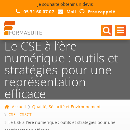
Je souhaite obtenir un devis
05 31 60 07 07
Mail
Etre rappelé
Le CSE à l’ère
numérique : outils et
stratégies pour une
représentation
efficace
Accueil
Qualité, Sécurité et Environnement
CSE - CSSCT
Le CSE à l’ère numérique : outils et stratégies pour une