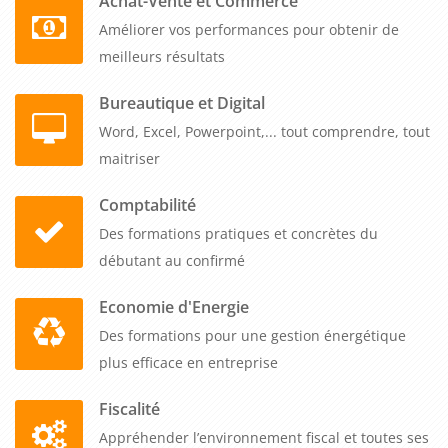
Achat-Vente et Commerce
réussite de leurs projets dans leur ensemble, ce qui peut se
Améliorer vos performances pour obtenir de
traduire par des économies significatives et une amélioration
meilleurs résultats
de la satisfaction des clients.
Bureautique et Digital
En conclusion, une formation sur le thème "Chef de projet"
Word, Excel, Powerpoint,... tout comprendre, tout
peut offrir de nombreux avantages aux entreprises qui
maitriser
cherchent à améliorer la gestion de leurs projets. En
acquérant les compétences et les connaissances nécessaires
Comptabilité
pour gérer efficacement les projets, les participants peuvent
Des formations pratiques et concrètes du
aider leur entreprise à réaliser des économies significatives, à
débutant au confirmé
gérer les risques liés aux projets et à améliorer la réussite de
Economie d'Energie
leur portefeuille de projets dans son ensemble.
Des formations pour une gestion énergétique
plus efficace en entreprise
Fiscalité
Appréhender l’environnement fiscal et toutes ses