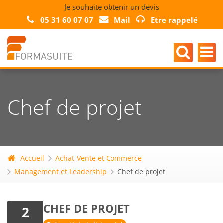
Je souhaite obtenir un devis
05 31 60 07 07
Mail
Etre rappelé
Chef de projet
Accueil
Achat-Vente et Commerce
Management et Leadership
Chef de projet
CHEF DE PROJET
2