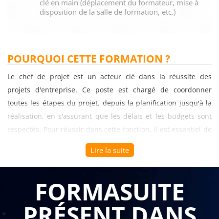
clé en main (déplacement du formateur, mise à
disposition de la salle de formation, etc.)
POURQUOI CETTE FORMATION ?
Le chef de projet est un acteur clé dans la réussite des
projets d'entreprise. Ce poste est chargé de coordonner
toutes les étapes du projet, depuis la planification jusqu'à la
réalisation, en s'assurant que les délais et les budgets sont
respectés. Pour réussir dans cette fonction, il est essentiel de
posséder des compétences et des connaissances spécifiques.
Lire la suite
C'est pourquoi une formation sur le thème "Chef de projet"
peut être très utile pour les entreprises.
FORMASUITE
Une formation sur le chef de projet peut permettre aux
PRÉSENT DANS
participants de maîtriser les compétences et les
connaissances nécessaires pour gérer efficacement les