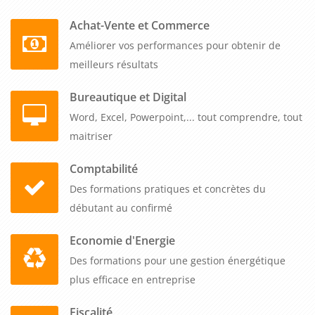
Que vous organisiez ces sessions dans vos locaux, nos salles
ou en distanciel, partout en France, nous nous adaptons à
Achat-Vente et Commerce
votre planning et à vos contraintes opérationnelles. Notre
Améliorer vos performances pour obtenir de
garantie premier inscrit maintient la session dès qu'un
meilleurs résultats
participant est confirmé, avec un tarif unique tout inclus pour
Bureautique et Digital
un à cinq participants. Se former à l'habilitation électrique BP
Word, Excel, Powerpoint,... tout comprendre, tout
BR photovoltaïque devient ainsi accessible et flexible,
maitriser
permettant à vos collaborateurs d'acquérir les compétences
spécialisées pour intervenir en sécurité sur les installations
Comptabilité
solaires, contribuer au développement des énergies
Des formations pratiques et concrètes du
renouvelables tout en maîtrisant parfaitement les risques
débutant au confirmé
techniques et réglementaires du secteur photovoltaïque.
Economie d'Energie
Des formations pour une gestion énergétique
plus efficace en entreprise
Fiscalité