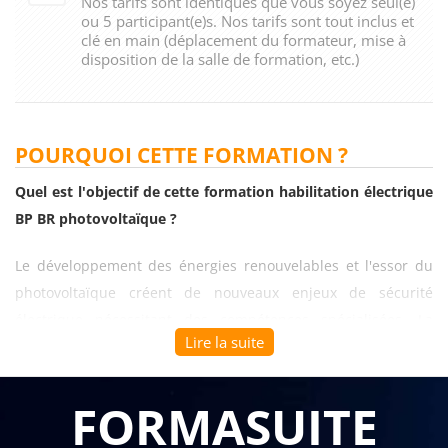
Nos tarifs sont identiques que vous soyez seul(e)
ou 5 participant(e)s. Nos tarifs sont tout inclus et
clé en main (déplacement du formateur, mise à
disposition de la salle de formation, etc.)
POURQUOI CETTE FORMATION ?
Quel est l'objectif de cette formation habilitation électrique
BP BR photovoltaïque ?
Le développement des énergies renouvelables et l'essor du
photovoltaïque créent de nouveaux enjeux de sécurité
électrique nécessitant des compétences spécialisées. La
Lire la suite
formation habilitation électrique BP BR photovoltaïque
développe l'expertise technique indispensable pour
intervenir en toute sécurité sur les installations solaires, en
FORMASUITE
maîtrisant les spécificités des systèmes photovoltaïques et