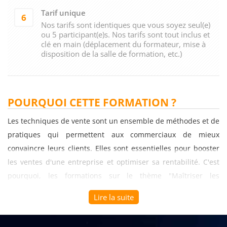
Tarif unique
6
Nos tarifs sont identiques que vous soyez seul(e)
ou 5 participant(e)s. Nos tarifs sont tout inclus et
clé en main (déplacement du formateur, mise à
disposition de la salle de formation, etc.)
POURQUOI CETTE FORMATION ?
Les techniques de vente sont un ensemble de méthodes et de
pratiques qui permettent aux commerciaux de mieux
convaincre leurs clients. Elles sont essentielles pour booster
les ventes d'une entreprise et optimiser sa rentabilité. C'est
pourquoi, les formations sur le thème "Maîtriser les
techniques de vente" sont de plus en plus populaires auprès
Lire la suite
des entreprises qui cherchent à améliorer les performances
de leurs équipes commerciales.