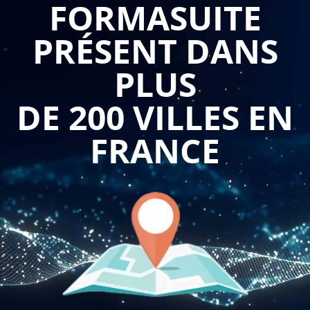
FORMASUITE
Une telle formation permet aux commerciaux de mieux
PRÉSENT DANS
comprendre les besoins et les attentes de leurs clients afin de
leur proposer des produits ou des services qui répondent
PLUS
parfaitement à leurs besoins. Les commerciaux apprendront
également comment établir une relation de confiance avec
DE 200 VILLES EN
leurs clients, comment gérer les objections et comment
conclure une vente de manière efficace.
FRANCE
La formation "Maîtriser les techniques de vente" permet aux
commerciaux de développer des compétences clés telles que
la communication efficace, l'écoute active, la négociation et la
persuasion. Ces compétences sont essentielles pour
augmenter le taux de conversion des prospects en clients
fidèles et pour optimiser la satisfaction des clients existants.
En outre, la formation sur les techniques de vente permet
également aux commerciaux de mieux gérer leur temps et de