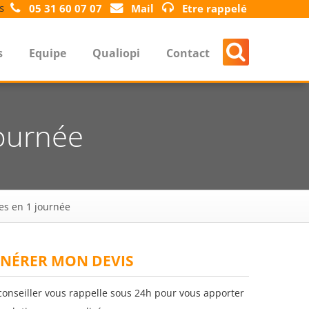
s
05 31 60 07 07
Mail
Etre rappelé
s
Equipe
Qualiopi
Contact
journée
es en 1 journée
NÉRER MON DEVIS
conseiller vous rappelle sous 24h pour vous apporter