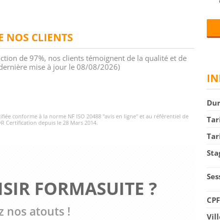
DE NOS CLIENTS
action de 97%, nos clients témoignent de la qualité et de
 (dernière mise à jour le 08/08/2026)
IN
Du
rtifiée conforme à la norme NF ISO 20488 "avis en ligne" et au référentiel de
Tar
R Certification depuis le 28 Mars 2014.
Tar
Sta
Ses
SIR FORMASUITE ?
CP
 nos atouts !
Vil