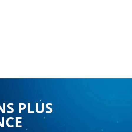
NS PLUS
NCE