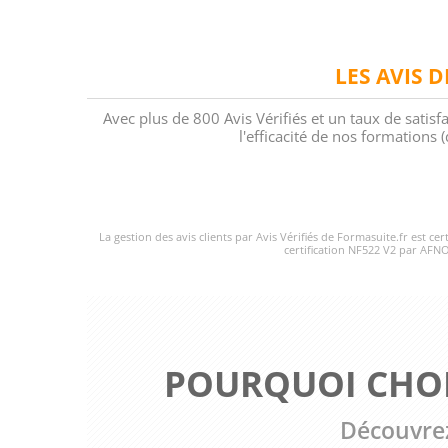
LES AVIS 
Avec plus de 800 Avis Vérifiés et un taux de satisf
l'efficacité de nos formations
La gestion des avis clients par Avis Vérifiés de Formasuite.fr est ce
certification NF522 V2 par AFNO
POURQUOI CHOI
Découvrez