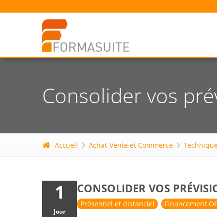
Consolider vos pré
Accueil
Achat-Vente et Commerce
Technique
1
CONSOLIDER VOS PRÉVISI
Présentiel et distanciel
Financement OP
Jour