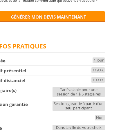
devis et de la relation commerciale qui peuvent en découler*
GÉNÉRER MON DEVIS MAINTENANT
FOS PRATIQUES
1 Jour
rée
1190 €
if présentiel
1090 €
if distanciel
Tarif valable pour une
giaire(s)
session de 1 à 5 stagiaires
Session garantie à partir d’un
sion garantie
seul participant
Non
F
Dans la ville de votre choix
le