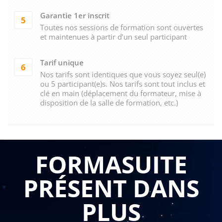
Garantie 1er inscrit
5
Toutes nos sessions de formation sont ouvertes
et maintenues à partir d’un seul participant
Tarif unique
6
Nos tarifs sont identiques que vous soyez seul(e)
ou 5 participant(e)s. Nos tarifs sont tout inclus et
clé en main (déplacement du formateur, mise à
disposition de la salle de formation, etc.)
FORMASUITE
PRÉSENT DANS
PLUS