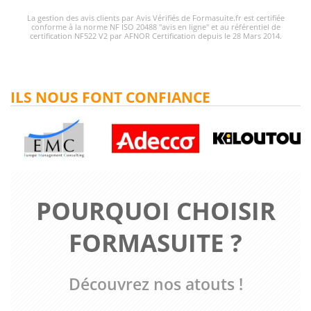
La gestion des avis clients par Avis Vérifiés de Formasuite.fr est certifiée
conforme à la norme NF ISO 20488 "avis en ligne" et au référentiel de
certification NF522 V2 par AFNOR Certification depuis le 28 Mars 2014.
ILS NOUS FONT CONFIANCE
POURQUOI CHOISIR
FORMASUITE ?
Découvrez nos atouts !