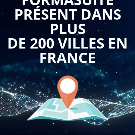
PRÉSENT DANS
La formation en chinois mandarin permet aux professionnels
PLUS
B to B de développer une compréhension approfondie de la
culture chinoise. Cela inclut les coutumes, les traditions, les
DE 200 VILLES EN
valeurs et les normes de comportement qui influencent les
affaires en Chine. Une connaissance de la culture chinoise
FRANCE
permet aux entreprises de mieux interagir avec leurs
partenaires commerciaux chinois, de construire des relations
solides et de développer une approche respectueuse et
adaptée aux besoins du marché chinois.
Faciliter les échanges commerciaux :
La maîtrise du chinois mandarin en PinYin facilite les
échanges commerciaux avec les partenaires chinois. Cela
permet de communiquer plus efficacement, de comprendre
les besoins et les attentes des clients chinois, et de négocier