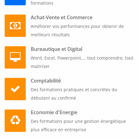
S'adapter aux spécificités du marché chinois :
formations
Le marché chinois présente des particularités uniques, tant
Achat-Vente et Commerce
au niveau de la culture des affaires que des préférences des
Améliorer vos performances pour obtenir de
consommateurs. La formation en chinois mandarin permet
meilleurs résultats
aux entreprises B to B de mieux comprendre ces spécificités
Bureautique et Digital
et de s'adapter plus efficacement. Ils peuvent ainsi ajuster
Word, Excel, Powerpoint,... tout comprendre, tout
leur stratégie de marketing, de communication et de
maitriser
distribution pour répondre aux attentes des consommateurs
chinois, gagner en pertinence et maximiser leur succès sur le
Comptabilité
marché.
Des formations pratiques et concrètes du
débutant au confirmé
Accéder à de nouvelles opportunités professionnelles :
Economie d'Energie
La maîtrise du chinois mandarin en PinYin ouvre également
de nouvelles opportunités professionnelles pour les employés
Des formations pour une gestion énergétique
des entreprises B to B. Ils peuvent occuper des postes clés de
plus efficace en entreprise
gestion, de négociation ou de développement commercial en