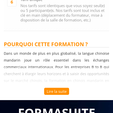
6
Nos tarifs sont identiques que vous soyez seul(e)
ou 5 participant(e)s. Nos tarifs sont tout inclus et
clé en main (déplacement du formateur, mise à
disposition de la salle de formation, etc.)
POURQUOI CETTE FORMATION ?
Dans un monde de plus en plus globalisé, la langue chinoise
mandarin joue un rôle essentiel dans les échanges
commerciaux internationaux. Pour les entreprises B to B qui
cherchent à élargir leurs horizons et à saisir des opportunités
sur le marché chinois, la formation en chinois mandarin en
PinYin (Niveau A1-A2) est un atout précieux. Cet article met en
Lire la suite
évidence l'importance de cette formation pour les entreprises
B to B et les avantages qu'elle offre.
FORMASUITE
Comprendre la culture chinoise :