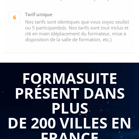
Tarif unique
6
Nos tarifs sont identiques que vous soyez seul(e)
ou 5 participant(e)s. Nos tarifs sont tout inclus et
clé en main (déplacement du formateur, mise à
disposition de la salle de formation, etc.)
FORMASUITE
PRÉSENT DANS
PLUS
DE 200 VILLES EN
FRANCE