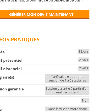
devis et de la relation commerciale qui peuvent en découler*
GÉNÉRER MON DEVIS MAINTENANT
FOS PRATIQUES
3 Jours
rée
2970 €
if présentiel
2520 €
if distanciel
Tarif valable pour une
giaire(s)
session de 1 à 5 stagiaires
Session garantie à partir d’un
sion garantie
seul participant
Non
F
Dans la ville de votre choix
le