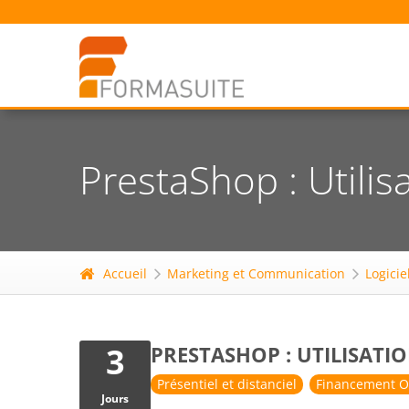
PrestaShop : Utilisa
Accueil
Marketing et Communication
Logicie
3
PRESTASHOP : UTILISATIO
Présentiel et distanciel
Financement O
Jours