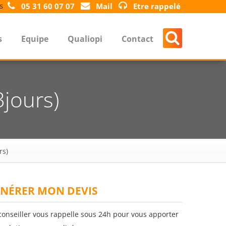
s
05 31 60 07 07
Mail
Etre rappelé
s
Equipe
Qualiopi
Contact
3jours)
rs)
NÉRER MON DEVIS
conseiller vous rappelle sous 24h pour vous apporter