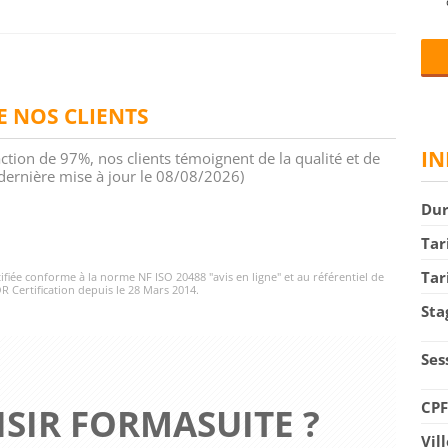
DE NOS CLIENTS
IN
action de 97%, nos clients témoignent de la qualité et de
 (dernière mise à jour le 08/08/2026)
Du
Tar
Tar
rtifiée conforme à la norme NF ISO 20488 "avis en ligne" et au référentiel de
R Certification depuis le 28 Mars 2014.
Sta
Ses
CP
SIR FORMASUITE ?
Vil