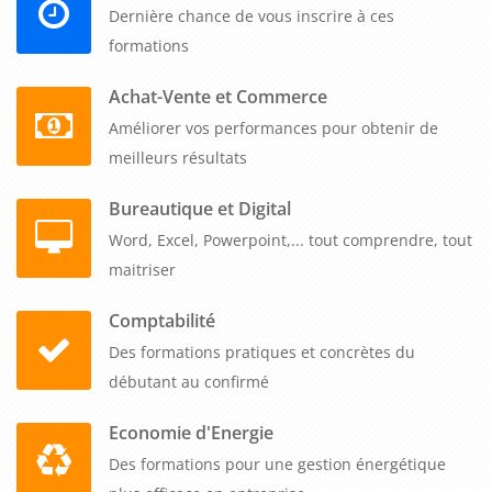
Dernière chance de vous inscrire à ces
procédures.
formations
En conclusion, la formation sur les différentes autorisations
Achat-Vente et Commerce
d'urbanisme est essentielle pour les professionnels du BTP et
Améliorer vos performances pour obtenir de
de l'immobilier. Elle leur permet de mieux comprendre les
meilleurs résultats
règles et les procédures d'urbanisme en vigueur, de gagner
en efficacité lors des procédures d'autorisation et de
Bureautique et Digital
proposer des solutions adaptées à leurs clients. Elle est
Word, Excel, Powerpoint,... tout comprendre, tout
également essentielle pour se tenir informé des évolutions
maitriser
réglementaires en matière d'urbanisme.
Comptabilité
Des formations pratiques et concrètes du
débutant au confirmé
Economie d'Energie
Des formations pour une gestion énergétique