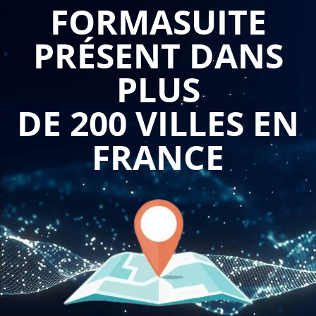
Les autorisations d'urbanisme sont régies par le Code de
FORMASUITE
l'urbanisme et permettent de réglementer l'utilisation des
PRÉSENT DANS
sols. Elles sont délivrées par les services de l'urbanisme de la
mairie ou de l'EPCI (Établissement Public de Coopération
PLUS
Intercommunale) compétent en matière d'urbanisme. Les
principales autorisations sont le permis de construire, le
DE 200 VILLES EN
permis d'aménager, le permis de démolir, la déclaration
préalable et le certificat d'urbanisme.
FRANCE
La formation sur les différentes autorisations d'urbanisme
permet aux professionnels de mieux comprendre les règles et
les procédures d'urbanisme en vigueur. Elle permet
également de maîtriser les délais de traitement des
demandes et de gagner en efficacité lors des procédures
d'autorisation.
La formation permet également de sensibiliser les