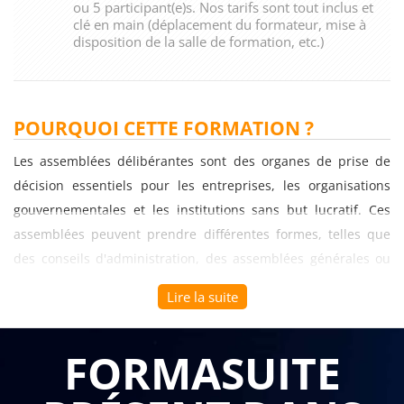
ou 5 participant(e)s. Nos tarifs sont tout inclus et
clé en main (déplacement du formateur, mise à
disposition de la salle de formation, etc.)
POURQUOI CETTE FORMATION ?
Les assemblées délibérantes sont des organes de prise de
décision essentiels pour les entreprises, les organisations
gouvernementales et les institutions sans but lucratif. Ces
assemblées peuvent prendre différentes formes, telles que
des conseils d'administration, des assemblées générales ou
des comités de gouvernance, mais elles ont toutes en
Lire la suite
commun la prise de décisions collectives importantes pour
l'organisation. C'est pourquoi une formation sur le thème
FORMASUITE
"Comprendre les mécanismes de l'assemblée délibérante"
peut être très utile pour les entreprises.