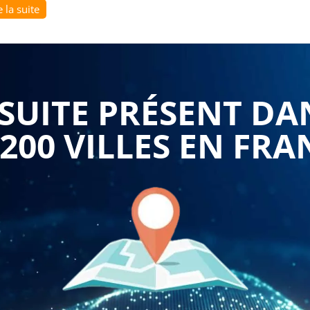
e la suite
que les réseaux sociaux sont devenus des canaux de
ntreprises B to B d'atteindre un public plus large, de se
quer efficacement avec leur clientèle existante, et de
rmation sur l'emploi des réseaux sociaux dans la stratégie
r les différentes plateformes sociales, de comprendre les
UITE PRÉSENT DA
 du contenu pertinent et engageant pour leur public cible.
 200 VILLES EN FRA
atégie client permet d'accroître la visibilité de l'entreprise
 de qualité et en interagissant avec les utilisateurs, les
t, attirer l'attention et susciter l'intérêt autour de leur
endre à optimiser sa présence sur les réseaux sociaux, à
s campagnes publicitaires efficaces, et à utiliser les outils
ux sociaux permet de favoriser la proximité et l'interaction
iaux comme un canal de communication privilégié, les
ux questions, résoudre les problèmes, et offrir un service