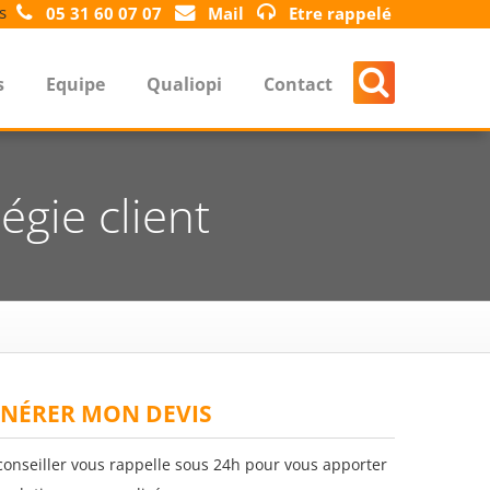
s
05 31 60 07 07
Mail
Etre rappelé
s
Equipe
Qualiopi
Contact
égie client
NÉRER MON DEVIS
conseiller vous rappelle sous 24h pour vous apporter