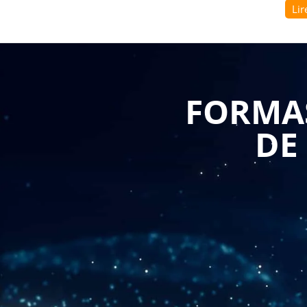
Lir
Tout d'abord, il est important de comprendre 
communication incontournables. Ils permettent aux e
connecter avec des clients potentiels, de communi
développer une relation privilégiée avec eux. Une fo
client permet aux professionnels B to B de maîtrise
FORMAS
spécificités de chaque réseau, et d'apprendre à créer
DE
De plus, l'utilisation des réseaux sociaux dans une str
et de renforcer sa marque. En partageant du contenu
professionnels B to B peuvent générer de l'engagemen
entreprise. Une formation spécialisée permet d'appr
développer une identité visuelle cohérente, à créer de
d'analyse pour mesurer les résultats.
Par ailleurs, une stratégie client basée sur les résea
avec les clients. En utilisant les réseaux soc
professionnels B to B peuvent répondre rapidement a