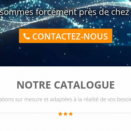
bilité et cette réactivité, ce qui contribue à renforcer leur
sommes forcément près de chez 
x sociaux offrent une mine de données précieuses pour les
CONTACTEZ-NOUS
 de suivi disponibles sur les plateformes sociales, les
détaillées sur leurs clients, leurs préférences, leurs
 approfondie permet d'adapter et d'optimiser la stratégie
er des offres et des contenus personnalisés.
 dans la stratégie client est un enjeu majeur pour les
ermet aux professionnels de maîtriser les différentes
NOTRE CATALOGUE
d'accroître leur visibilité et leur notoriété, de favoriser
 données pour une meilleure prise de décision. Investir dans
tions sur mesure et adaptées à la réalité de vos besoi
a stratégie client est donc essentiel pour rester compétitif