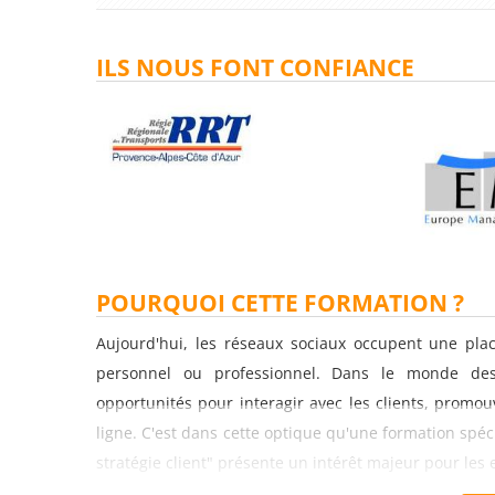
ILS NOUS FONT CONFIANCE
POURQUOI CETTE FORMATION ?
Aujourd'hui, les réseaux sociaux occupent une pla
personnel ou professionnel. Dans le monde des 
opportunités pour interagir avec les clients, promou
ligne. C'est dans cette optique qu'une formation spé
stratégie client" présente un intérêt majeur pour les 