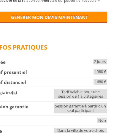
devis et de la relation commerciale qui peuvent en découler*
GÉNÉRER MON DEVIS MAINTENANT
FOS PRATIQUES
2 Jours
rée
1980 €
if présentiel
1680 €
if distanciel
Tarif valable pour une
giaire(s)
session de 1 à 5 stagiaires
Session garantie à partir d’un
sion garantie
seul participant
Non
F
Dans la ville de votre choix
le