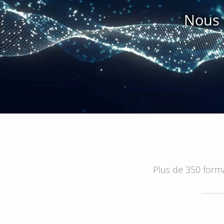
client de qualité. Les clients apprécient cette accessi
Nous 
fidélité envers l'entreprise.
Enfin, il est essentiel de souligner que les réseau
entreprises B to B. Grâce aux outils d'analyse et
professionnels peuvent obtenir des informations 
comportements et leurs attentes. Cette connaissance
marketing, de segmenter le public cible, et de propos
En conclusion, l'intégration des réseaux sociaux
entreprises B to B. Une formation spécialisée p
plateformes sociales, de créer du contenu engageant, 
l'interaction avec les clients, et de tirer parti des
Plus de 350 forma
une formation sur l'emploi des réseaux sociaux dans l
et développer des relations solides avec sa clientèle.