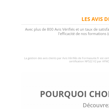
LES AVIS 
Avec plus de 800 Avis Vérifiés et un taux de satisf
l'efficacité de nos formations
La gestion des avis clients par Avis Vérifiés de Formasuite.fr est ce
certification NF522 V2 par AFNO
POURQUOI CHOI
Découvrez