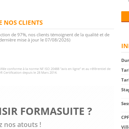
DE NOS CLIENTS
action de 97%, nos clients témoignent de la qualité et de
 (dernière mise à jour le 07/08/2026)
IN
Du
rtifiée conforme à la norme NF ISO 20488 "avis en ligne" et au référentiel de
Tar
R Certification depuis le 28 Mars 2014.
Tar
Sta
Ses
SIR FORMASUITE ?
CP
 nos atouts !
Vil