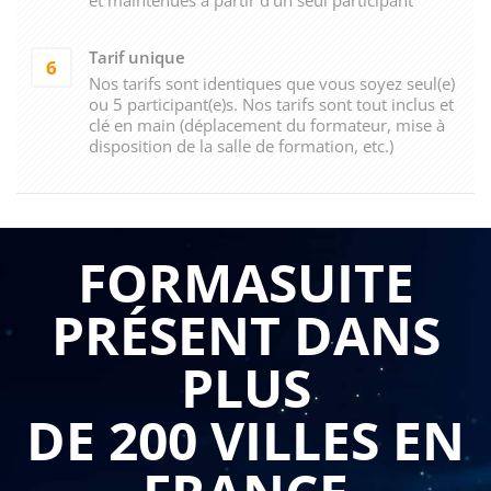
Tarif unique
6
Nos tarifs sont identiques que vous soyez seul(e)
ou 5 participant(e)s. Nos tarifs sont tout inclus et
clé en main (déplacement du formateur, mise à
disposition de la salle de formation, etc.)
FORMASUITE
PRÉSENT DANS
PLUS
DE 200 VILLES EN